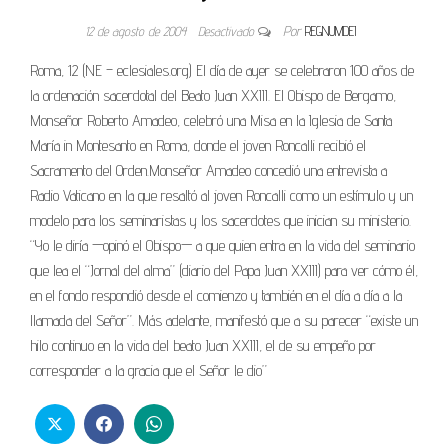
12 de agosto de 2004
Desactivado
Por
REGNUMDEI
Roma, 12 (NE – eclesiales.org) El día de ayer se celebraron 100 años de
la ordenación sacerdotal del Beato Juan XXIII. El Obispo de Bergamo,
Monseñor Roberto Amadeo, celebró una Misa en la Iglesia de Santa
María in Montesanto en Roma, donde el joven Roncalli recibió el
Sacramento del Orden.Monseñor Amadeo concedió una entrevista a
Radio Vaticano en la que resaltó al joven Roncalli como un estímulo y un
modelo para los seminaristas y los sacerdotes que inician su ministerio.
“Yo le diría —opinó el Obispo— a que quien entra en la vida del seminario
que lea el “Jornal del alma” (diario del Papa Juan XXIII) para ver cómo él,
en el fondo respondió desde el comienzo y también en el día a día a la
llamada del Señor”. Más adelante, manifestó que a su parecer “existe un
hilo continuo en la vida del beato Juan XXIII, el de su empeño por
corresponder a la gracia que el Señor le dio”