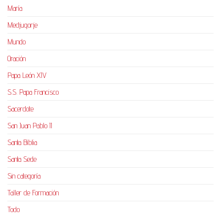
María
Medjugorje
Mundo
Oración
Papa León XIV
S.S. Papa Francisco
Sacerdote
San Juan Pablo II
Santa Biblia
Santa Sede
Sin categoría
Taller de Formación
Todo