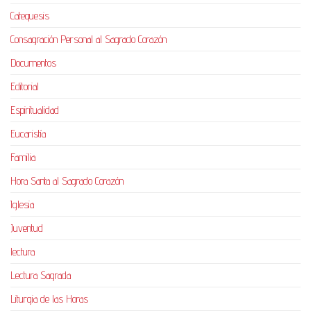
Catequesis
Consagración Personal al Sagrado Corazón
Documentos
Editorial
Espiritualidad
Eucaristía
Familia
Hora Santa al Sagrado Corazón
Iglesia
Juventud
lectura
Lectura Sagrada
Liturgia de las Horas