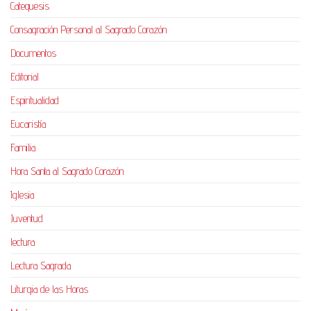
Catequesis
Consagración Personal al Sagrado Corazón
Documentos
Editorial
Espiritualidad
Eucaristía
Familia
Hora Santa al Sagrado Corazón
Iglesia
Juventud
lectura
Lectura Sagrada
Liturgia de las Horas