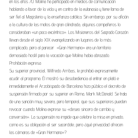
en los años 70. Molina ha participado en medios de comunicación
hablando a favor de la vida y en contra de la eutanasia y tiene fama de
ser fiel al Magisterio y la enseñanza católica. Sin embargo, por su afición
a la cultura de las motos de gran cilindrada, algunos compañeros lo
consideraban «un poco excéntrico». Los Misioneros del Sagrado Corazón
llevan desde el siglo XIX evangelizando en lugares de lo más
complicado, pero al parecer «Gran Hermano» era un territorio
demasiado hostil para la vocación que Molina habia abrazado.
Prohibición expresa
Su superior provincial, Wilfredo Arribas, le prohibió expresamente
acudir al programa. Él mostró su desobediencia al entrar en plató e
inmediatamente el Arzobispado de Barcelona hizo público el decreto de
suspensión firmado por su superior en Roma, Mark McDonald. Se trata
de una sanción muy severa, pero temporal, que sus superiores pueden
revocar cuando Molina exprese su «deseo sincero de cambio y
conversión». La suspensión no impide que celebre la misa en privado,
como es su obligación al ser sacerdote, pero ¿qué privacidad ofrecen
las cámaras de «Gran Hermano»?