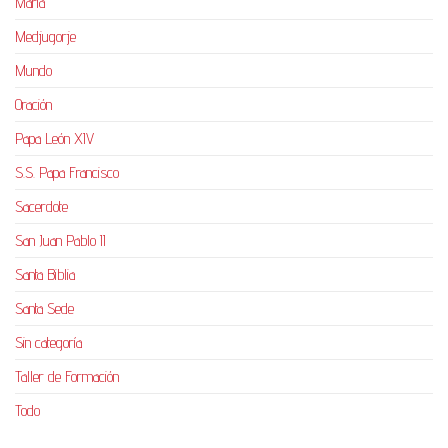
María
Medjugorje
Mundo
Oración
Papa León XIV
S.S. Papa Francisco
Sacerdote
San Juan Pablo II
Santa Biblia
Santa Sede
Sin categoría
Taller de Formación
Todo