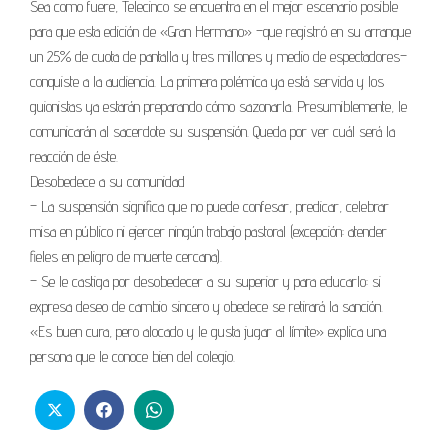
Sea como fuere, Telecinco se encuentra en el mejor escenario posible
para que esta edición de «Gran Hermano» –que registró en su arranque
un 25% de cuota de pantalla y tres millones y medio de espectadores–
conquiste a la audiencia. La primera polémica ya está servida y los
guionistas ya estarán preparando cómo sazonarla. Presumiblemente, le
comunicarán al sacerdote su suspensión. Queda por ver cuál será la
reacción de éste.
Desobedece a su comunidad
– La suspensión significa que no puede confesar, predicar, celebrar
misa en público ni ejercer ningún trabajo pastoral (excepción: atender
fieles en peligro de muerte cercana).
– Se le castiga por desobedecer a su superior y para educarlo: si
expresa deseo de cambio sincero y obedece se retirará la sanción.
«Es buen cura, pero alocado y le gusta jugar al límite» explica una
persona que le conoce bien del colegio.