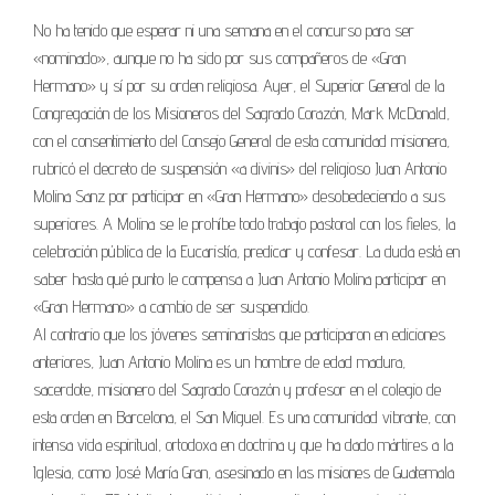
No ha tenido que esperar ni una semana en el concurso para ser
«nominado», aunque no ha sido por sus compañeros de «Gran
Hermano» y sí por su orden religiosa. Ayer, el Superior General de la
Congregación de los Misioneros del Sagrado Corazón, Mark McDonald,
con el consentimiento del Consejo General de esta comunidad misionera,
rubricó el decreto de suspensión «a divinis» del religioso Juan Antonio
Molina Sanz por participar en «Gran Hermano» desobedeciendo a sus
superiores. A Molina se le prohíbe todo trabajo pastoral con los fieles, la
celebración pública de la Eucaristía, predicar y confesar. La duda está en
saber hasta qué punto le compensa a Juan Antonio Molina participar en
«Gran Hermano» a cambio de ser suspendido.
Al contrario que los jóvenes seminaristas que participaron en ediciones
anteriores, Juan Antonio Molina es un hombre de edad madura,
sacerdote, misionero del Sagrado Corazón y profesor en el colegio de
esta orden en Barcelona, el San Miguel. Es una comunidad vibrante, con
intensa vida espiritual, ortodoxa en doctrina y que ha dado mártires a la
Iglesia, como José María Gran, asesinado en las misiones de Guatemala