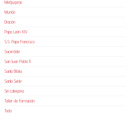
Medjugorje
Mundo
Oración
Papa León XIV
S.S. Papa Francisco
Sacerdote
San Juan Pablo II
Santa Biblia
Santa Sede
Sin categoría
Taller de Formación
Todo