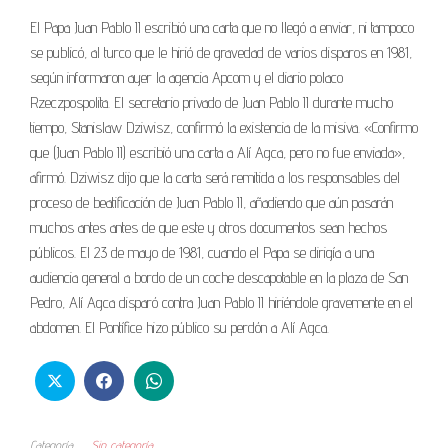
El Papa Juan Pablo II escribió una carta que no llegó a enviar, ni tampoco
se publicó, al turco que le hirió de gravedad de varios disparos en 1981,
según informaron ayer la agencia Apcom y el diario polaco
Rzeczpospolita. El secretario privado de Juan Pablo II durante mucho
tiempo, Stanislaw Dziwisz, confirmó la existencia de la misiva. «Confirmo
que (Juan Pablo II) escribió una carta a Alí Agca, pero no fue enviada»,
afirmó. Dziwisz dijo que la carta será remitida a los responsables del
proceso de beatificación de Juan Pablo II, añadiendo que aún pasarán
muchos antes antes de que este y otros documentos sean hechos
públicos. El 23 de mayo de 1981, cuando el Papa se dirigía a una
audiencia general a bordo de un coche descapotable en la plaza de San
Pedro, Alí Agca disparó contra Juan Pablo II hiriéndole gravemente en el
abdomen. El Pontífice hizo público su perdón a Alí Agca.
Categoría
Sin categoría