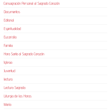
Consagración Personal al Sagrado Corazón
Documentos
Editorial
Espiritualidad
Eucaristía
Familia
Hora Santa al Sagrado Corazón
Iglesia
Juventud
lectura
Lectura Sagrada
Liturgia de las Horas
María