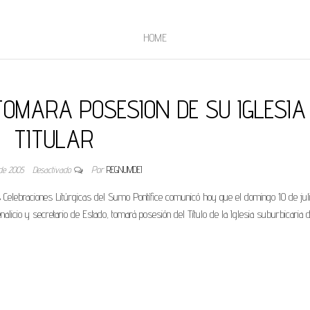
HOME
OMARA POSESION DE SU IGLESIA
TITULAR
 de 2005
Desactivado
Por
REGNUMDEI
elebraciones Litúrgicas del Sumo Pontífice comunicó hoy que el domingo 10 de juli
alicio y secretario de Estado, tomará posesión del Título de la Iglesia suburbicaria 