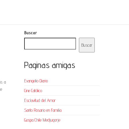
Buscar
Buscar
Paginas amigas
Evangelio Diario
o, a
de
Cine Católico
Esclavitud del Amor
Santo Rosario en Familia
Gospa Chile Medjugorje