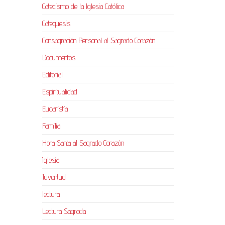
Catecismo de la Iglesia Católica
Catequesis
Consagración Personal al Sagrado Corazón
Documentos
Editorial
Espiritualidad
Eucaristía
Familia
Hora Santa al Sagrado Corazón
Iglesia
Juventud
lectura
Lectura Sagrada