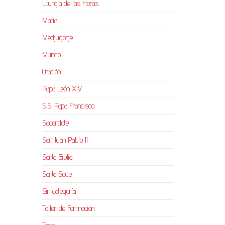
Liturgia de las Horas
María
Medjugorje
Mundo
Oración
Papa León XIV
S.S. Papa Francisco
Sacerdote
San Juan Pablo II
Santa Biblia
Santa Sede
Sin categoría
Taller de Formación