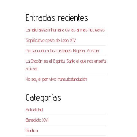
Entradas recientes
La naturaleza inhumana de las armas nucleares
Significativo gesto de León XIV
Persecución a los cristianos: Nigeria, Austria
La Oración: es el Espíritu Santo el que nos enseña
a rezar.
Yo soy el pan vivo: transubstanciación
Categorías
Actualidad
Benedicto XVI
Bioética