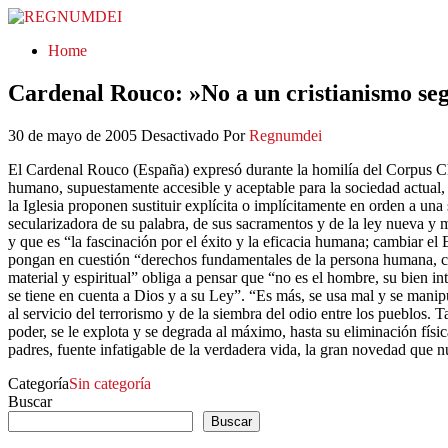
REGNUMDEI
Home
Cardenal Rouco: »No a un cristianismo s
30 de mayo de 2005
Desactivado
Por
Regnumdei
El Cardenal Rouco (España) expresó durante la homilía del Corpus Chi
humano, supuestamente accesible y aceptable para la sociedad actual,
la Iglesia proponen sustituir explícita o implícitamente en orden a una
secularizadora de su palabra, de sus sacramentos y de la ley nueva y 
y que es “la fascinación por el éxito y la eficacia humana; cambiar e
pongan en cuestión “derechos fundamentales de la persona humana, cua
material y espiritual” obliga a pensar que “no es el hombre, su bien in
se tiene en cuenta a Dios y a su Ley”. “Es más, se usa mal y se manipu
al servicio del terrorismo y de la siembra del odio entre los pueblos
poder, se le explota y se degrada al máximo, hasta su eliminación fís
padres, fuente infatigable de la verdadera vida, la gran novedad que n
Categoría
Sin categoría
Buscar
Buscar