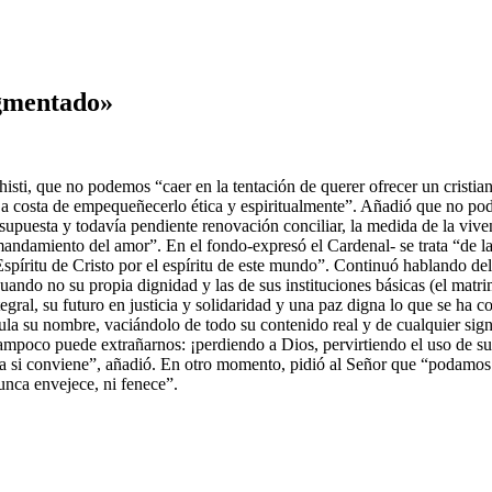
egmentado»
sti, que no podemos “caer en la tentación de querer ofrecer un cristi
 a costa de empequeñecerlo ética y espiritualmente”. Añadió que no po
 supuesta y todavía pendiente renovación conciliar, la medida de la vive
mandamiento del amor”. En el fondo-expresó el Cardenal- se trata “de l
l Espíritu de Cristo por el espíritu de este mundo”. Continuó hablando
ndo no su propia dignidad y las de sus instituciones básicas (el matri
tegral, su futuro en justicia y solidaridad y una paz digna lo que se ha
la su nombre, vaciándolo de todo su contenido real y de cualquier signi
. Tampoco puede extrañarnos: ¡perdiendo a Dios, pervirtiendo el uso de 
ica si conviene”, añadió. En otro momento, pidió al Señor que “podamos
unca envejece, ni fenece”.