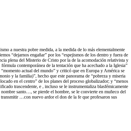
anismo a nuestra pobre medida, a la medida de lo más elementalmente
demos “dejarnos engañar” por los “espejismos de los dentro y fuera de
ncia plena del Misterio de Cristo por la de la acomodación relativista y
a fórmula contemporánea de la tentación que ha acechado a la Iglesia”
 del “momento actual del mundo” y criticó que en Europa y América se
monio y la familia)”, hecho que este panorama de “pobreza y miseria
 colocado en el centro” de los planes del proceso globalizador; y “menos
ficado trascendente, e , incluso se le instrumentaliza blasfémicamente
su nombre santo…, se pierde el hombre, se le convierte en muñeco del
 transmitir …con nuevo ardor el don de la fe que profesaron sus