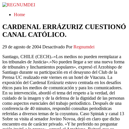
REGNUMDEI
Home
CARDENAL ERRÁZURIZ CUESTIONÓ
CANAL CATÓLICO.
29 de agosto de 2004
Desactivado
Por
Regnumdei
Santiago, CHILE (CECH).-«Los medios no pueden reemplazar a
los tribunales de Justicia».»No pueden llegar a ser una nueva forma
de tribunales y linchamientos populares», expresó el Arzobispo de
Santiago durante su participación en el desayuno del Club de la
Prensa UC realizado este viernes en un hotel de Vitacura. La
exposición del Cardenal Errázuriz estuvo centrada en los desafíos
éticos para los medios de comunicación y para los comunicadores.
En su intervención, abordó el tema del respeto a la verdad, del
cuidado de la imagen y de la defensa de la dignidad de las personas
como aspectos esenciales del trabajo periodístico. Después de una
conferencia de 40 minutos, respondió consultas periodísticas
referidas a diversos temas de la coyuntura. Caso Spiniak y canal 13
Sobre su visita al senador Jovino Novoa, dejó en claro que dicho
encuentro era de carácter privado. «Y he preferido no preguntar