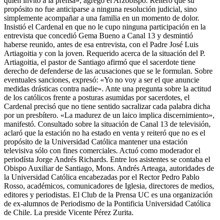
quién invitó a la prensa», agregó el Arzobispo. Reiteró que su
propósito no fue anticiparse a ninguna resolución judicial, sino
simplemente acompañar a una familia en un momento de dolor.
Insistió el Cardenal en que no le cupo ninguna participación en la
entrevista que concedió Gema Bueno a Canal 13 y desmintió
haberse reunido, antes de esa entrevista, con el Padre José Luis
Artiagoitia y con la joven. Requerido acerca de la situación del P.
Artiagoitia, el pastor de Santiago afirmó que el sacerdote tiene
derecho de defenderse de las acusaciones que se le formulan. Sobre
eventuales sanciones, expresó: «Yo no voy a ser el que anuncie
medidas drásticas contra nadie». Ante una pregunta sobre la actitud
de los católicos frente a posturas asumidas por sacerdotes, el
Cardenal precisó que no tiene sentido sacralizar cada palabra dicha
por un presbítero. «La madurez de un laico implica discernimiento»,
manifestó. Consultado sobre la situación de Canal 13 de televisión,
aclaró que la estación no ha estado en venta y reiteró que no es el
propósito de la Universidad Católica mantener una estación
televisiva sólo con fines comerciales. Actuó como moderador el
periodísta Jorge Andrés Richards. Entre los asistentes se contaba el
Obispo Auxiliar de Santiago, Mons. Andrés Arteaga, autoridades de
la Universidad Católica encabezadas por el Rector Pedro Pablo
Rosso, académicos, comunicadores de Iglesia, directores de medios,
editores y periodistas. El Club de la Prensa UC es una organización
de ex-alumnos de Periodismo de la Pontificia Universidad Católica
de Chile. La preside Vicente Pérez Zurita.