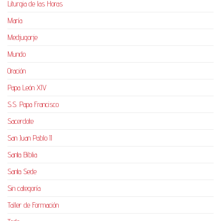
Liturgia de las Horas
María
Medjugorje
Mundo
Oración
Papa León XIV
S.S. Papa Francisco
Sacerdote
San Juan Pablo II
Santa Biblia
Santa Sede
Sin categoría
Taller de Formación