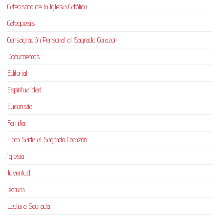
Catecismo de la Iglesia Católica
Catequesis
Consagración Personal al Sagrado Corazón
Documentos
Editorial
Espiritualidad
Eucaristía
Familia
Hora Santa al Sagrado Corazón
Iglesia
Juventud
lectura
Lectura Sagrada