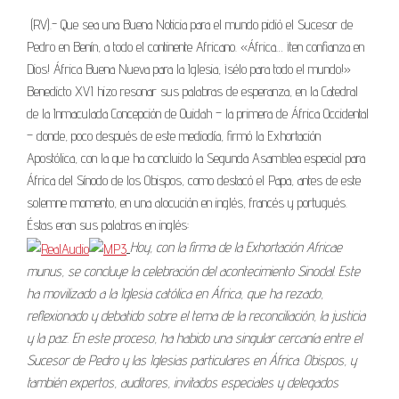
(RV).- Que sea una Buena Noticia para el mundo pidió el Sucesor de
Pedro en Benín, a todo el continente Africano. «África… ¡ten confianza en
Dios! África Buena Nueva para la Iglesia, ¡sélo para todo el mundo!»
Benedicto XVI hizo resonar sus palabras de esperanza, en la Catedral
de la Inmaculada Concepción de Ouidah – la primera de África Occidental
– donde, poco después de este mediodía, firmó la Exhortación
Apostólica, con la que ha concluido la Segunda Asamblea especial para
África del Sínodo de los Obispos, como destacó el Papa, antes de este
solemne momento, en una alocución en inglés, francés y portugués.
Éstas eran sus palabras en inglés:
Hoy, con la firma de la Exhortación Africae
munus, se concluye la celebración del acontecimiento Sinodal. Este
ha movilizado a la Iglesia católica en África, que ha rezado,
reflexionado y debatido sobre el tema de la reconciliación, la justicia
y la paz. En este proceso, ha habido una singular cercanía entre el
Sucesor de Pedro y las Iglesias particulares en África. Obispos, y
también expertos, auditores, invitados especiales y delegados