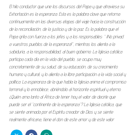
El hilo conductor que une los discursos del Papa y que atraviesa su
Exhortación es la esperanza. Esta es la palabra clave que retorna
continuamente en las diversas etapas del viaje hacia la construcción
de la reconciliación, de la justicia y de la paz. Es la palabra que el
Papa grita con fuerza a los jefes y a los responsables: “ ¡No privad
a vuestros pueblos de la esperanza!”, mientras los alienta a la
sabiduría, a la responsabilidad, al buen gobierno. La Iglesia católica
participa cada día en la vida del pueblo, se ocupa muy
concretamente de su salud, de su educación, de su crecimiento
humano y cultural, y lo alienta a la libre participación a la vida social y
política. La esperanza de la que habla la Iglesia anima el compromiso
terrenal y lo ennoblece, abriéndolo al horizonte espiritual y eterno.
¿Quién ama tanto al África de tener hoy el valor de decirle que
puede ser el “continente de la esperanza”? La Iglesia católica, que
se siente animada por el Espíritu creador de Dios y se siente
realmente africana, tiene el don de este amor y de este valor