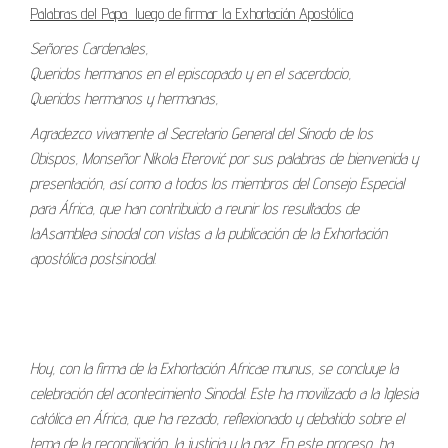
Palabras del Papa luego de firmar la Exhortación Apostólica
Señores Cardenales,
Queridos hermanos en el episcopado y en el sacerdocio,
Queridos hermanos y hermanas,
Agradezco vivamente al Secretario General del Sínodo de los
Obispos, Monseñor Nikola Eterovi
ć por sus palabras de bienvenida y
presentación, así como a todos los miembros del Consejo Especial
para África, que han contribuido a reunir los resultados de
la
Asamblea sinodal con vistas a la publicación de la Exhortación
apostólica postsinodal.
Hoy, con la firma de la Exhortación Africae munus, se concluye la
celebración del acontecimiento Sinodal. Este ha movilizado a la Iglesia
católica en África, que ha rezado, reflexionado y debatido sobre el
tema de la reconciliación, la justicia y la paz. En este proceso, ha