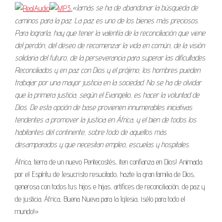
«Jamás se ha de abandonar la búsqueda de
caminos para la paz. La paz es uno de los bienes más preciosos.
Para lograrla, hay que tener la valentía de la reconciliación que viene
del perdón, del deseo de recomenzar la vida en común, de la visión
solidaria del futuro, de la perseverancia para superar las dificultades.
Reconciliados y en paz con Dios y el prójimo, los hombres pueden
trabajar por una mayor justicia en la sociedad. No se ha de olvidar
que la primera justicia, según el Evangelio, es hacer la voluntad de
Dios. De esta opción de base provienen innumerables iniciativas
tendentes a promover la justicia en África, y el bien de todos los
habitantes del continente, sobre todo de aquellos más
desamparados y que necesitan empleo, escuelas y hospitales.
África, tierra de un nuevo Pentecostés, ¡ten confianza en Dios! Animada
por el Espíritu de Jesucristo resucitado, hazte la gran familia de Dios,
generosa con todos tus hijos e hijas, artífices de reconciliación, de paz y
de justicia. África, Buena Nueva para la Iglesia, ¡sélo para todo el
mundo!»