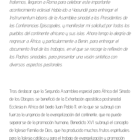
fraternos, llegaron a Roma para celebrar este importante
acontecimiento eclesial. Había ido a Yaoundé para entregar el
Instrumentum laboris de la Asamblea sinodal a los Presidentes de
las Conferencias Episcopales, y manifestar mi solicitud por todos los
pueblos del continente africano y sus islas. Ahora tengo la alegría de
regresar a África, y particularmente a Benin, para entregar el
documento final de los trabajos, en el que se recoge la reflexión de
los Padres sinodales, para presentar una visión sintética con
diversos aspectos pastorales.
Tras destacar que la Segunda Asamblea especial para África del Sínodo
de los Obispos se benefició de la Exhortación apostólica postsinodal
Ecclesia in Africa del beato Juan Pablo II, en la que se subrayó con
fuerza la urgencia de la evangelización del continente, que no puede
separarse de la promoción humana, Benedicto XVI subrayó el concepto
de Iglesia-Familia de Dios, que ha producido muchos frutos espirituales
para la Iglesia católica y para el trabajo de evangelización y promoción