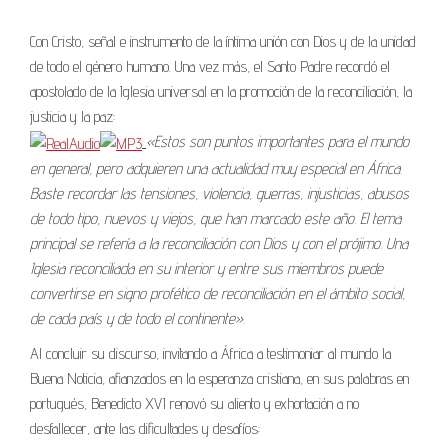
Con Cristo, señal e instrumento de la íntima unión con Dios y de la unidad
de todo el género humano. Una vez más, el Santo Padre recordó el
apostolado de la Iglesia universal en la promoción de la reconciliación, la
justicia y la paz:
«Estos son puntos importantes para el mundo
en general, pero adquieren una actualidad muy especial en África.
Baste recordar las tensiones, violencia, guerras, injusticias, abusos
de todo tipo, nuevos y viejos, que han marcado este año. El tema
principal se refería a la reconciliación con Dios y con el prójimo. Una
Iglesia reconciliada en su interior y entre sus miembros puede
convertirse en signo profético de reconciliación en el ámbito social,
de cada país y de todo el continente».
Al concluir su discurso, invitando a África a testimoniar al mundo la
Buena Noticia, afianzados en la esperanza cristiana, en sus palabras en
portugués, Benedicto XVI renovó su aliento y exhortación a no
desfallecer, ante las dificultades y desafíos: