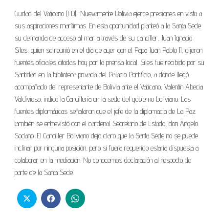
Ciudad del Vaticano (FD).-Nuevamente Bolivia ejerce presiones en vista a
sus aspiraciones marítimas. En esta oportunidad planteó a la Santa Sede
su demanda de acceso al mar a través de su canciller, Juan Ignacio
Siles, quien se reunió en el día de ayer con el Papa Juan Pablo II, dijeron
fuentes oficiales citadas hoy por la prensa local. Siles fue recibido por su
Santidad en la biblioteca privada del Palacio Pontificio, a donde llegó
acompañado del representante de Bolivia ante el Vaticano, Valentín Abecia
Valdivieso, indicó la Cancillería en la sede del gobierno boliviano. Las
fuentes diplomáticas señalaron que el jefe de la diplomacia de La Paz
también se entrevistó con el cardenal Secretario de Estado, don Angelo
Sodano. El Canciller Boliviano dejó claro que la Santa Sede no se puede
inclinar por ninguna posición, pero si fuera requerido estaría dispuesta a
colaborar en la mediación. No conocemos declaración al respecto de
parte de la Santa Sede.