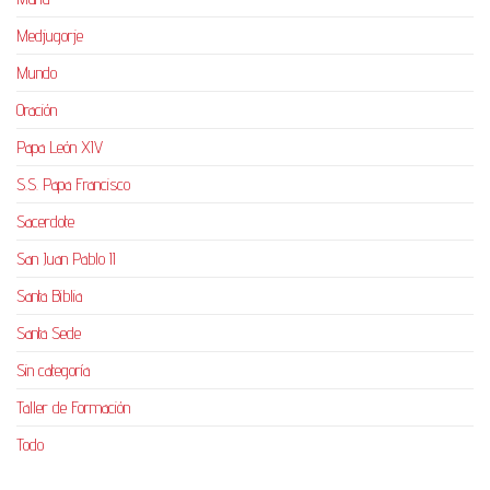
Medjugorje
Mundo
Oración
Papa León XIV
S.S. Papa Francisco
Sacerdote
San Juan Pablo II
Santa Biblia
Santa Sede
Sin categoría
Taller de Formación
Todo