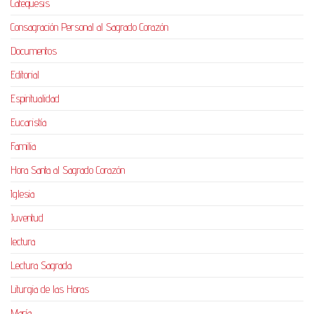
Catequesis
Consagración Personal al Sagrado Corazón
Documentos
Editorial
Espiritualidad
Eucaristía
Familia
Hora Santa al Sagrado Corazón
Iglesia
Juventud
lectura
Lectura Sagrada
Liturgia de las Horas
María