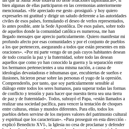
las que la Santa Sede todavía no tiene relaciones diplomáticas», si
bien algunas de ellas participaron en las ceremonias anteriormente
mencionadas. «He apreciado ese gesto -prosiguió- y hoy quiero
expresarles mi gratitud y dirigir un saludo deferente a las autoridades
civiles de esos países, formulando el deseo de verlos representados,
lo antes posible, ante la Sede Apostólica. De esos países, sobre todo
de aquellos donde la comunidad católica es numerosa, me han
llegado mensajes que aprecio particularmente. Quiero manifestar mi
profundo afecto por esas comunidades y por el conjunto de pueblos
a los que pertenecen, asegurando a todos que están presentes en mis
oraciones». «Por mi parte vengo de un país cuyos habitantes desean
de todo corazón la paz y la fraternidad, sobre todo las desean
aquellos que como yo han conocido la guerra y la separación entre
los hermanos pertenecientes a una misma nación, a causa de
ideologías devastadoras e inhumanas que, encubiertas de sueños e
ilusiones, hicieron pesar sobre las personas el yugo de la opresión.
Comprenderéis, por tanto, que soy particularmente sensible al
diálogo entre todos los seres humanos, para superar todas las formas
de conflicto y tensión y para hacer que nuestra tierra sea una tierra
de paz y de fraternidad». Todos, subrayó el Papa, «están llamados a
realizar una sociedad pacífica, para vencer la tentación de choques
entre culturas, etnias y mundos diferentes. Para ello, todos los
pueblos deben servirse de los mejores valores del patrimonio cultural
y espiritual que los caracterizan». «Para proseguir en esta dirección -
explicó Benedicto XVI-, la Iglesia no cesa de proclamar y defender