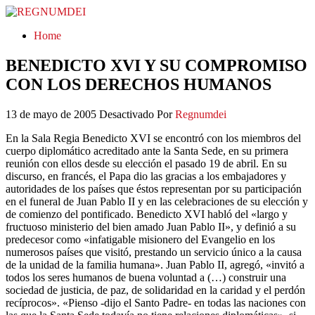
REGNUMDEI
Home
BENEDICTO XVI Y SU COMPROMISO
CON LOS DERECHOS HUMANOS
13 de mayo de 2005
Desactivado
Por
Regnumdei
En la Sala Regia Benedicto XVI se encontró con los miembros del
cuerpo diplomático acreditado ante la Santa Sede, en su primera
reunión con ellos desde su elección el pasado 19 de abril. En su
discurso, en francés, el Papa dio las gracias a los embajadores y
autoridades de los países que éstos representan por su participación
en el funeral de Juan Pablo II y en las celebraciones de su elección y
de comienzo del pontificado. Benedicto XVI habló del «largo y
fructuoso ministerio del bien amado Juan Pablo II», y definió a su
predecesor como «infatigable misionero del Evangelio en los
numerosos países que visitó, prestando un servicio único a la causa
de la unidad de la familia humana». Juan Pablo II, agregó, «invitó a
todos los seres humanos de buena voluntad a (…) construir una
sociedad de justicia, de paz, de solidaridad en la caridad y el perdón
recíprocos». «Pienso -dijo el Santo Padre- en todas las naciones con