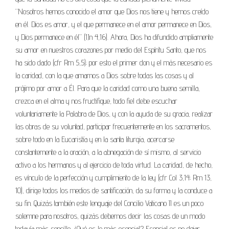
“Nosotros hemos conocido el amor que Dios nos tiene y hemos creído
en él. Dios es amor, y el que permanece en el amor permanece en Dios,
y Dios permanece en él” (1Jn 4,16). Ahora, Dios ha difundido ampliamente
su amor en nuestros corazones por medio del Espíritu Santo, que nos
ha sido dado (cfr Rm 5,5); por esto el primer don y el más necesario es
la caridad, con la que amamos a Dios sobre todas las cosas y al
prójimo por amor a Él. Para que la caridad como una buena semilla,
crezca en el alma y nos fructifique, todo fiel debe escuchar
voluntariamente la Palabra de Dios, y con la ayuda de su gracia, realizar
las obras de su voluntad, participar frecuentemente en los sacramentos,
sobre todo en la Eucaristía y en la santa liturgia, acercarse
constantemente a la oración, a la abnegación de sí mismo, al servicio
activo a los hermanos y al ejercicio de toda virtud. La caridad, de hecho,
es vínculo de la perfección y cumplimiento de la ley (cfr Col 3,14; Rm 13,
10), dirige todos los medios de santificación, da su forma y la conduce a
su fin. Quizás también este lenguaje del Concilio Vaticano II es un poco
solemne para nosotros, quizás debemos decir las cosas de un modo
todavía más sencillo. ¿Qué es lo más esencial? Esencial es no dejar