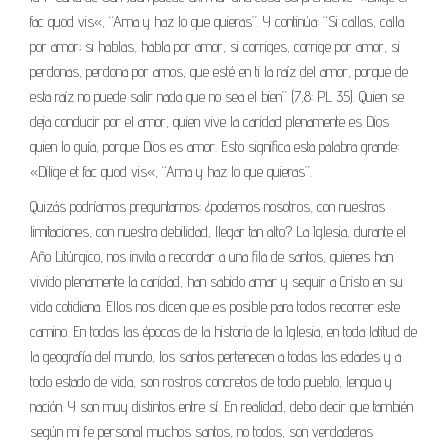
fac quod vis«, “Ama y haz lo que quieras”. Y continúa: “Si callas, calla
por amor; si hablas, habla por amor, si corriges, corrige por amor, si
perdonas, perdona por amos, que esté en ti la raíz del amor, porque de
esta raíz no puede salir nada que no sea el bien” (7,8: PL 35). Quien se
deja conducir por el amor, quien vive la caridad plenamente es Dios
quien lo guía, porque Dios es amor. Esto significa esta palabra grande:
«Dilige et fac quod vis«, “Ama y haz lo que quieras”.
Quizás podríamos preguntarnos: ¿podemos nosotros, con nuestras
limitaciones, con nuestra debilidad, llegar tan alto? La Iglesia, durante el
Año Litúrgico, nos invita a recordar a una fila de santos, quienes han
vivido plenamente la caridad, han sabido amar y seguir a Cristo en su
vida cotidiana. Ellos nos dicen que es posible para todos recorrer este
camino. En todas las épocas de la historia de la Iglesia, en toda latitud de
la geografía del mundo, los santos pertenecen a todas las edades y a
todo estado de vida, son rostros concretos de todo pueblo, lengua y
nación. Y son muy distintos entre sí. En realidad, debo decir que también
según mi fe personal muchos santos, no todos, son verdaderas