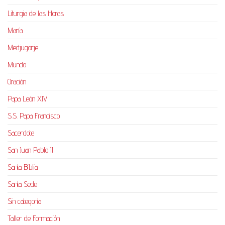
Liturgia de las Horas
María
Medjugorje
Mundo
Oración
Papa León XIV
S.S. Papa Francisco
Sacerdote
San Juan Pablo II
Santa Biblia
Santa Sede
Sin categoría
Taller de Formación