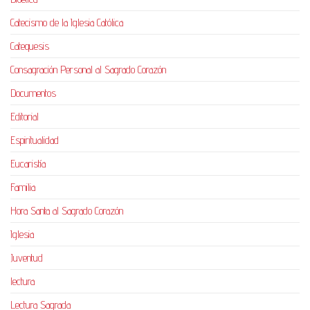
Catecismo de la Iglesia Católica
Catequesis
Consagración Personal al Sagrado Corazón
Documentos
Editorial
Espiritualidad
Eucaristía
Familia
Hora Santa al Sagrado Corazón
Iglesia
Juventud
lectura
Lectura Sagrada