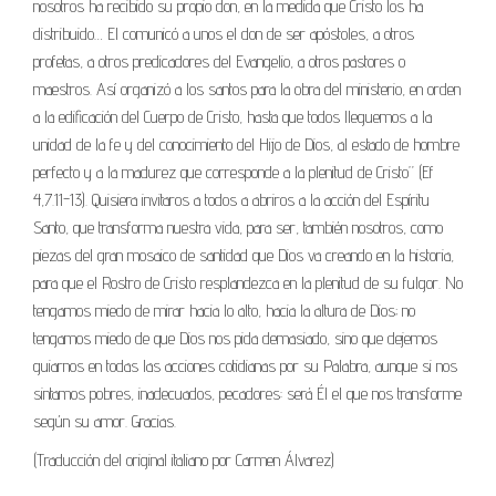
nosotros ha recibido su propio don, en la medida que Cristo los ha
distribuido… El comunicó a unos el don de ser apóstoles, a otros
profetas, a otros predicadores del Evangelio, a otros pastores o
maestros. Así organizó a los santos para la obra del ministerio, en orden
a la edificación del Cuerpo de Cristo, hasta que todos lleguemos a la
unidad de la fe y del conocimiento del Hijo de Dios, al estado de hombre
perfecto y a la madurez que corresponde a la plenitud de Cristo” (Ef
4,7.11-13). Quisiera invitaros a todos a abriros a la acción del Espíritu
Santo, que transforma nuestra vida, para ser, también nosotros, como
piezas del gran mosaico de santidad que Dios va creando en la historia,
para que el Rostro de Cristo resplandezca en la plenitud de su fulgor. No
tengamos miedo de mirar hacia lo alto, hacia la altura de Dios; no
tengamos miedo de que Dios nos pida demasiado, sino que dejemos
guiarnos en todas las acciones cotidianas por su Palabra, aunque si nos
sintamos pobres, inadecuados, pecadores: será Él el que nos transforme
según su amor. Gracias.
(Traducción del original italiano por Carmen Álvarez)