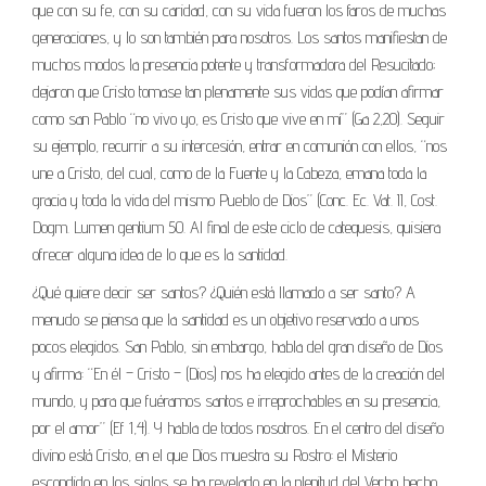
que con su fe, con su caridad, con su vida fueron los faros de muchas
generaciones, y lo son también para nosotros. Los santos manifiestan de
muchos modos la presencia potente y transformadora del Resucitado;
dejaron que Cristo tomase tan plenamente sus vidas que podían afirmar
como san Pablo “no vivo yo, es Cristo que vive en mí” (Ga 2,20). Seguir
su ejemplo, recurrir a su intercesión, entrar en comunión con ellos, “nos
une a Cristo, del cual, como de la Fuente y la Cabeza, emana toda la
gracia y toda la vida del mismo Pueblo de Dios” (Conc. Ec. Vat. II, Cost.
Dogm. Lumen gentium 50. Al final de este ciclo de catequesis, quisiera
ofrecer alguna idea de lo que es la santidad.
¿Qué quiere decir ser santos? ¿Quién está llamado a ser santo? A
menudo se piensa que la santidad es un objetivo reservado a unos
pocos elegidos. San Pablo, sin embargo, habla del gran diseño de Dios
y afirma: “En él – Cristo – (Dios) nos ha elegido antes de la creación del
mundo, y para que fuéramos santos e irreprochables en su presencia,
por el amor” (Ef 1,4). Y habla de todos nosotros. En el centro del diseño
divino está Cristo, en el que Dios muestra su Rostro: el Misterio
escondido en los siglos se ha revelado en la plenitud del Verbo hecho