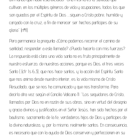
cultivan, en los múltiples géneros de vida y ocupaciones, todos los que
son guiados por el Espíritu de Dios …siguen a Cristo pobre, humilde y
cargado con la cruz, a fin de merecer ser hechos partícipes de su
gloria” (nº41).
Pero permanece la pregunta: ¿Cómo podemos recorrer el camino de
santidad, responder a esta llamada? ¿Puedo hacerlo con mis fuerzas?
La respuesta está clara: una vida santa no es fruto principalmente de
nuestro esfuerzo, de nuestras acciones, porque es Dios, el tres veces
Santo ( (cfr Is 6,3), que nos hace santos, y la acción del Espíritu Santo
que nos anima desde nuestro interior, es la vida misma de Cristo
Resucitado, que se nos ha comunicado y que nos transforma. Para
decirlo otra vez según el Concilio Vaticano II: “Los seguidores de Cristo,
llamados por Dios no en razón de sus obras, sino en virtud del designio
y gracia divinos y justificados en el Señor Jesús, han sido hechos por el
bautismo, sacramento de la fe, verdaderos hijos de Dios y partícipes de
la divina naturaleza, y, por lo mismo, realmente santos. En consecuencia,
es necesario que con la ayuda de Dios conserven y perfeccionen en su