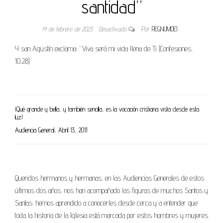
santidad”
14 de febrero de 2023
Desactivado
Por
REGNUMDEI
Y san Agustín exclama: “Viva será mi vida llena de Ti (Confesiones,
10,28)
¡Qué grande y bella, y también sencilla, es la vocación cristiana vista desde esta
luz!
Audiencia General, Abril 13, 2011
Queridos hermanos y hermanas, en las Audiencias Generales de estos
últimos dos años, nos han acompañado las figuras de muchos Santos y
Santas: hemos aprendido a conocerles desde cerca y a entender que
toda la historia de la Iglesia está marcada por estos hombres y mujeres