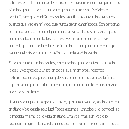
estrellas en el firmamento de la historia. Y quisiera añadir que para mí no
sólo los grandes santos que amo y conozco bien son “señales en el
camino”, sino que también los santos sencillos, es decir las personas
buenas que veo en mi vida, que nunca serán canonizados. Son personas
normales, por decirlo de alguna manera, sin un heroísmo visible, pero
que en su bondad de todos los días, veo la verdad de la fe. Esta
bondad, que han madurado en la fe de la Iglesia y para mi la apología
segura del cristianismo y la señal de donde está la verdad.
En la comunión con los santos, canonizados y no canonizados, que la
Iglesia vive gracias a Cristo en todos sus miembros, nosotros
disfrutamos de su presencia y de su compañía y cultivamos la firme
esperanza de poder imitar su camino y compartir un día la misma vida
beata, la vida eterna.
Queridos amigos, ¡qué grande y bella, y también sencilla, es la vocación
cristiana vista desde esta luz! Todos estamos llamados a la santidad: es
la medida misma de la vida cristiana. Una vez más san Pablo lo
expresa con gran intensidad cuando escribe: “Sin embargo, cada uno de