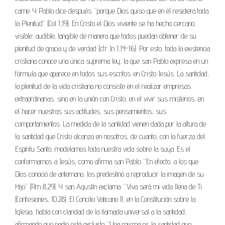
carne. Y Pablo dice después: “porque Dios quiso que en él residiera toda
la Plenitud” (Col 1,19). En Cristo el Dios viviente se ha hecho cercano,
visible, audible, tangible de manera que todos puedan obtener de su
plenitud de gracia y de verdad (cfr Jn 1,14-16). Por esto, toda la existencia
cristiana conoce una única suprema ley, la que san Pablo expresa en un
fórmula que aparece en todos sus escritos: en Cristo Jesús. La santidad,
la plenitud de la vida cristiana no consiste en el realizar empresas
extraordinarias, sino en la unión con Cristo, en el vivir sus misterios, en
el hacer nuestras sus actitudes, sus pensamientos, sus
comportamientos. La medida de la santidad vienen dada por la altura de
la santidad que Cristo alcanza en nosotros, de cuanto, con la fuerza del
Espíritu Santo, modelamos toda nuestra vida sobre la suya. Es el
conformarnos a Jesús, como afirma san Pablo: “En efecto, a los que
Dios conoció de antemano, los predestinó a reproducir la imagen de su
Hijo” (Rm 8,29). Y san Agustín exclama: “Viva será mi vida llena de Ti
(Confesiones, 10,28). El Concilio Vaticano II, en la Constitución sobre la
Iglesia, habla con claridad de la llamada universal a la santidad,
afirmando que nadie está excluido: “Una misma es la santidad que