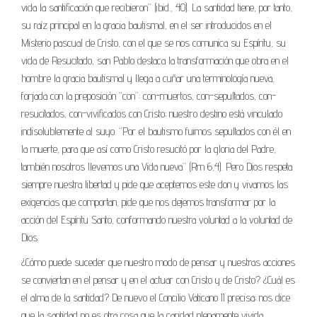
vida la santificación que recibieron” (ibid., 40). La santidad tiene, por tanto,
su raíz principal en la gracia bautismal, en el ser introducidos en el
Misterio pascual de Cristo, con el que se nos comunica su Espíritu, su
vida de Resucitado, san Pablo destaca la transformación que obra en el
hombre la gracia bautismal y llega a cuñar una terminología nueva,
forjada con la preposición “con”: con-muertos, con-sepultados, con-
resucitados, con-vivificados con Cristo; nuestro destino está vinculado
indisolublemente al suyo. “Por el bautismo fuimos sepultados con él en
la muerte, para que así como Cristo resucitó por la gloria del Padre,
también nosotros llevemos una Vida nueva” (Rm 6,4). Pero Dios respeta
siempre nuestra libertad y pide que aceptemos este don y vivamos las
exigencias que comportan, pide que nos dejemos transformar por la
acción del Espíritu Santo, conformando nuestra voluntad a la voluntad de
Dios.
¿Cómo puede suceder que nuestro modo de pensar y nuestras acciones
se conviertan en el pensar y en el actuar con Cristo y de Cristo? ¿Cuál es
el alma de la santidad? De nuevo el Concilio Vaticano II precisa; nos dice
que la santidad no es otra cosa que la caridad plenamente vivida.