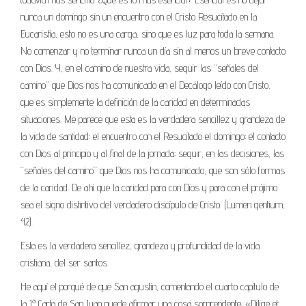
nunca un domingo sin un encuentro con el Cristo Resucitado en la
Eucaristía, esto no es una carga, sino que es luz para toda la semana.
No comenzar y no terminar nunca un día sin al menos un breve contacto
con Dios. Y, en el camino de nuestra vida, seguir las “señales del
camino” que Dios nos ha comunicado en el Decálogo leído con Cristo,
que es simplemente la definición de la caridad en determinadas
situaciones. Me parece que esta es la verdadera sencillez y grandeza de
la vida de santidad: el encuentro con el Resucitado el domingo; el contacto
con Dios al principio y al final de la jornada; seguir, en las decisiones, las
“señales del camino” que Dios nos ha comunicado, que son sólo formas
de la caridad. De ahí que la caridad para con Dios y para con el prójimo
sea el signo distintivo del verdadero discípulo de Cristo. (Lumen gentium,
42).
Esta es la verdadera sencillez, grandeza y profundidad de la vida
cristiana, del ser santos.
He aquí el porqué de que San agustín, comentando el cuarto capítulo de
la 1ª Carta de San Juan puede afirmar una cosa sorprendente: «Dilige et