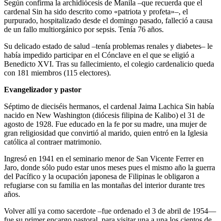
Según confirma la archidiócesis de Manila –que recuerda que el
cardenal Sin ha sido descrito como «patriota y profeta»–, el
purpurado, hospitalizado desde el domingo pasado, falleció a causa
de un fallo multiorgánico por sepsis. Tenía 76 años.
Su delicado estado de salud –tenía problemas renales y diabetes– le
había impedido participar en el Cónclave en el que se eligió a
Benedicto XVI. Tras su fallecimiento, el colegio cardenalicio queda
con 181 miembros (115 electores).
Evangelizador y pastor
Séptimo de dieciséis hermanos, el cardenal Jaima Lachica Sin había
nacido en New Washington (diócesis filipina de Kalibo) el 31 de
agosto de 1928. Fue educado en la fe por su madre, una mujer de
gran religiosidad que convirtió al marido, quien entró en la Iglesia
católica al contraer matrimonio.
Ingresó en 1941 en el seminario menor de San Vicente Ferrer en
Jaro, donde sólo pudo estar unos meses pues el mismo año la guerra
del Pacífico y la ocupación japonesa de Filipinas le obligaron a
refugiarse con su familia en las montañas del interior durante tres
años.
Volver allí ya como sacerdote –fue ordenado el 3 de abril de 1954—
fue su primer encargo pastoral, para visitar una a una los cientos de