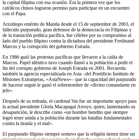
la capital filipina con esa ocasión. Era la primera vez que los
católicos chinos lograron permiso para participar en un encuentro
con el Papa.
Arzobispo emérito de Manila desde el 15 de septiembre de 2003, el
fallecido purpurado, gran defensor de la democracia en Filipinas y
de la transición política pacífica, fue célebre por su compromiso al
lado del pueblo filipino contra la dictadura del presidente Ferdinand
Marcos y la corrupción del gobierno Estrada.
En 1986 guió las protestas pacíficas que llevaron a la caída de
Marcos. Papel idéntico tuvo cuando llamó a la población a pedir el
fin del corrupto gobierno de Joseph Estrada en 2001. Recuerda
también la agencia especializada en Asia –del Pontificio Instituto de
Misiones Extranjeras, «AsiaNews»– que la capacidad del purpurado
de hacerse seguir le ganó el sobrenombre de «divino comandante en
jefe».
Después de su retirada, el cardenal Sin fue un importante apoyo para
la actual presidente Gloria Macapagal Arroyo, quien, lamentando su
desaparición, le describe como «un hombre bendito que siempre
logró tener unida a la población durante las batallas fundamentales
contra la tiranía y el mal».
El purpurado filipino siempre sostuvo que la religión tienen tiene un