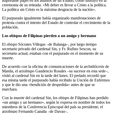
importante papel en los asuntos de un Estado, como subrayó en la
ceremonia de su retirada: «Mi deber es llevar a Cristo a la política.
La política sin Cristo es la máxima desgracia de la nación».
El purpurado igualmente había organizado manifestaciones de
protesta contra el intento del Estado de controlar el crecimiento de la
población.
Los obispos de Filipinas pierden a un amigo y hermano
El obispo Sócrates Villegas –de Balanga–, por largo tiempo
secretario privado del cardenal Sin, y Fr. Rufino Sescon, su
secretario actual, estaban con el purpurado en el momento de su
muerte.
De acuerdo con la oficina de comunicaciones de la archidiócesis de
Manila, el arzobispo Gaudencio Rosales –su sucesor en esta sede–,
visitó al cardenal Sin en la tarde del lunes. El prelado recordó que
esa misma tarde el purpurado había recibido la Unción de Enfermos
y que le dio una «bendición de despedida» antes de que se
marchara.
Con la muerte del cardenal Sin, los obispo de Filipinas han perdido
«un amigo y un hermano», según lo expresa en nombre de todos los
miembros de la Conferencia Episcopal del país su presidente, el
arzobispo Fernando Capalla –de Davao–.