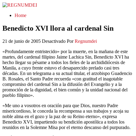
REGNUMDEI
Home
Benedicto XVI llora al cardenal Sin
21 de junio de 2005
Desactivado
Por
Regnumdei
«Profundamente entristecido» por la muerte, en la mañana de este
martes, del cardenal filipino Jaime Lachica Sin, Benedicto XVI ha
hecho llegar su pésame a todos los fieles de la archididiócesis de
Manila, a cuyo frente estuvo el desaparecido prelado casi tres
décadas. En un telegrama a su actual titular, el arzobispo Guadencio
B. Rosales, el Santo Padre recuerda «con gratitud el inagotable
compromiso del cardenal Sin a la difusión del Evangelio y a la
promoción de la dignidad, el bien común y la unidad nacional del
pueblo filipino».
«Me uno a vosotros en oración para que Dios, nuestro Padre
misericordioso, le conceda la recompensa a sus trabajos y acoja su
noble alma en el gozo y la paz de su Reino eterno», expresa
Benedicto XVI, impartiendo su bendición apostólica a todos los
reunidos en la Solemne Misa por el eterno descanso del purpurado.