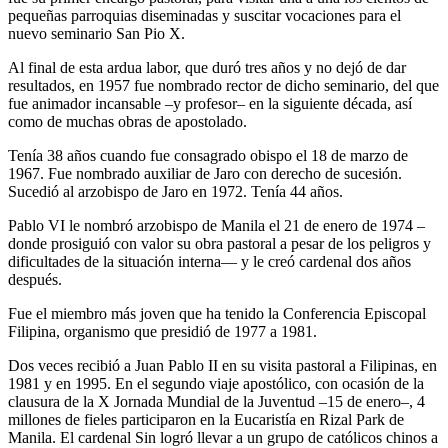
pequeñas parroquias diseminadas y suscitar vocaciones para el
nuevo seminario San Pio X.
Al final de esta ardua labor, que duró tres años y no dejó de dar
resultados, en 1957 fue nombrado rector de dicho seminario, del que
fue animador incansable –y profesor– en la siguiente década, así
como de muchas obras de apostolado.
Tenía 38 años cuando fue consagrado obispo el 18 de marzo de
1967. Fue nombrado auxiliar de Jaro con derecho de sucesión.
Sucedió al arzobispo de Jaro en 1972. Tenía 44 años.
Pablo VI le nombró arzobispo de Manila el 21 de enero de 1974 –
donde prosiguió con valor su obra pastoral a pesar de los peligros y
dificultades de la situación interna— y le creó cardenal dos años
después.
Fue el miembro más joven que ha tenido la Conferencia Episcopal
Filipina, organismo que presidió de 1977 a 1981.
Dos veces recibió a Juan Pablo II en su visita pastoral a Filipinas, en
1981 y en 1995. En el segundo viaje apostólico, con ocasión de la
clausura de la X Jornada Mundial de la Juventud –15 de enero–, 4
millones de fieles participaron en la Eucaristía en Rizal Park de
Manila. El cardenal Sin logró llevar a un grupo de católicos chinos a