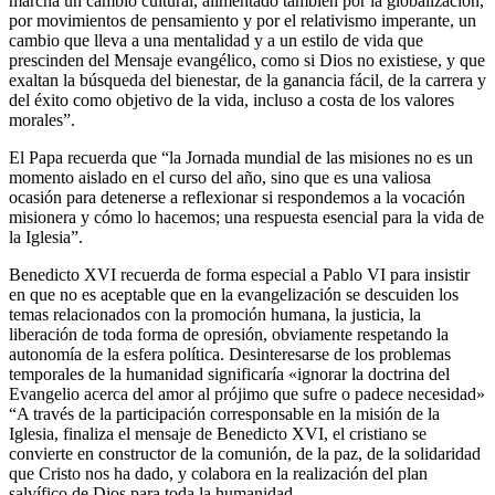
marcha un cambio cultural, alimentado también por la globalización,
por movimientos de pensamiento y por el relativismo imperante, un
cambio que lleva a una mentalidad y a un estilo de vida que
prescinden del Mensaje evangélico, como si Dios no existiese, y que
exaltan la búsqueda del bienestar, de la ganancia fácil, de la carrera y
del éxito como objetivo de la vida, incluso a costa de los valores
morales”.
El Papa recuerda que “la Jornada mundial de las misiones no es un
momento aislado en el curso del año, sino que es una valiosa
ocasión para detenerse a reflexionar si respondemos a la vocación
misionera y cómo lo hacemos; una respuesta esencial para la vida de
la Iglesia”.
Benedicto XVI recuerda de forma especial a Pablo VI para insistir
en que no es aceptable que en la evangelización se descuiden los
temas relacionados con la promoción humana, la justicia, la
liberación de toda forma de opresión, obviamente respetando la
autonomía de la esfera política. Desinteresarse de los problemas
temporales de la humanidad significaría «ignorar la doctrina del
Evangelio acerca del amor al prójimo que sufre o padece necesidad»
“A través de la participación corresponsable en la misión de la
Iglesia, finaliza el mensaje de Benedicto XVI, el cristiano se
convierte en constructor de la comunión, de la paz, de la solidaridad
que Cristo nos ha dado, y colabora en la realización del plan
salvífico de Dios para toda la humanidad.