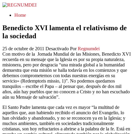
REGNUMDEI
Home
Benedicto XVI lamenta el relativismo de
la sociedad
25 de octubre de 2011
Desactivado
Por
Regnumdei
Con motivo de la Jornada Mundial de las Misiones, Benedicto XVI
recuerda en su mensaje que la Iglesia es por su propia naturaleza,
misionera, pero por desgracia “una mirada global a la humanidad
demuestra que esta misión se halla todavía en los comienzos y que
debemos comprometernos con todas nuestras energías en su
servicio» (Redemptoris missio, 1)”. No podemos quedarnos
tranquilos – escribe el Papa – al pensar que, después de dos mil
años, aún hay pueblos que no conocen a Cristo y no han escuchado
aún su Mensaje de salvación”.
El Santo Padre lamenta que cada vez es mayor “la multitud de
aquellos que, aun habiendo recibido el anuncio del Evangelio, lo
han olvidado y abandonado, y no se reconocen ya en la Iglesia; y
muchos ambientes, también en sociedades tradicionalmente
cristianas, son hoy refractarios a abrirse a la palabra de la fe. Está en