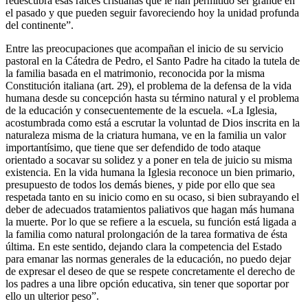
redescubra esas raíces cristianas que le han permitido ser grande en
el pasado y que pueden seguir favoreciendo hoy la unidad profunda
del continente”.
Entre las preocupaciones que acompañan el inicio de su servicio
pastoral en la Cátedra de Pedro, el Santo Padre ha citado la tutela de
la familia basada en el matrimonio, reconocida por la misma
Constitución italiana (art. 29), el problema de la defensa de la vida
humana desde su concepción hasta su término natural y el problema
de la educación y consecuentemente de la escuela. «La Iglesia,
acostumbrada como está a escrutar la voluntad de Dios inscrita en la
naturaleza misma de la criatura humana, ve en la familia un valor
importantísimo, que tiene que ser defendido de todo ataque
orientado a socavar su solidez y a poner en tela de juicio su misma
existencia. En la vida humana la Iglesia reconoce un bien primario,
presupuesto de todos los demás bienes, y pide por ello que sea
respetada tanto en su inicio como en su ocaso, si bien subrayando el
deber de adecuados tratamientos paliativos que hagan más humana
la muerte. Por lo que se refiere a la escuela, su función está ligada a
la familia como natural prolongación de la tarea formativa de ésta
última. En este sentido, dejando clara la competencia del Estado
para emanar las normas generales de la educación, no puedo dejar
de expresar el deseo de que se respete concretamente el derecho de
los padres a una libre opción educativa, sin tener que soportar por
ello un ulterior peso”.