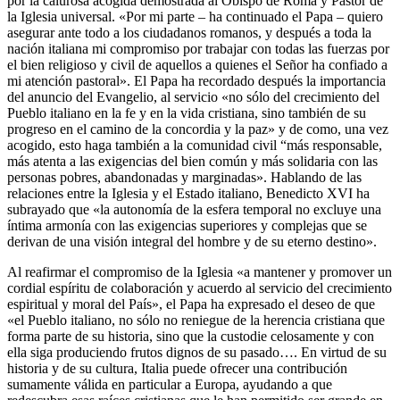
por la calurosa acogida demostrada al Obispo de Roma y Pastor de
la Iglesia universal. «Por mi parte – ha continuado el Papa – quiero
asegurar ante todo a los ciudadanos romanos, y después a toda la
nación italiana mi compromiso por trabajar con todas las fuerzas por
el bien religioso y civil de aquellos a quienes el Señor ha confiado a
mi atención pastoral». El Papa ha recordado después la importancia
del anuncio del Evangelio, al servicio «no sólo del crecimiento del
Pueblo italiano en la fe y en la vida cristiana, sino también de su
progreso en el camino de la concordia y la paz» y de como, una vez
acogido, esto haga también a la comunidad civil “más responsable,
más atenta a las exigencias del bien común y más solidaria con las
personas pobres, abandonadas y marginadas». Hablando de las
relaciones entre la Iglesia y el Estado italiano, Benedicto XVI ha
subrayado que «la autonomía de la esfera temporal no excluye una
íntima armonía con las exigencias superiores y complejas que se
derivan de una visión integral del hombre y de su eterno destino».
Al reafirmar el compromiso de la Iglesia «a mantener y promover un
cordial espíritu de colaboración y acuerdo al servicio del crecimiento
espiritual y moral del País», el Papa ha expresado el deseo de que
«el Pueblo italiano, no sólo no reniegue de la herencia cristiana que
forma parte de su historia, sino que la custodie celosamente y con
ella siga produciendo frutos dignos de su pasado…. En virtud de su
historia y de su cultura, Italia puede ofrecer una contribución
sumamente válida en particular a Europa, ayudando a que