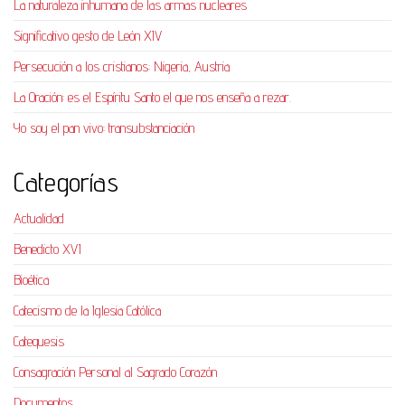
La naturaleza inhumana de las armas nucleares
Significativo gesto de León XIV
Persecución a los cristianos: Nigeria, Austria
La Oración: es el Espíritu Santo el que nos enseña a rezar.
Yo soy el pan vivo: transubstanciación
Categorías
Actualidad
Benedicto XVI
Bioética
Catecismo de la Iglesia Católica
Catequesis
Consagración Personal al Sagrado Corazón
Documentos