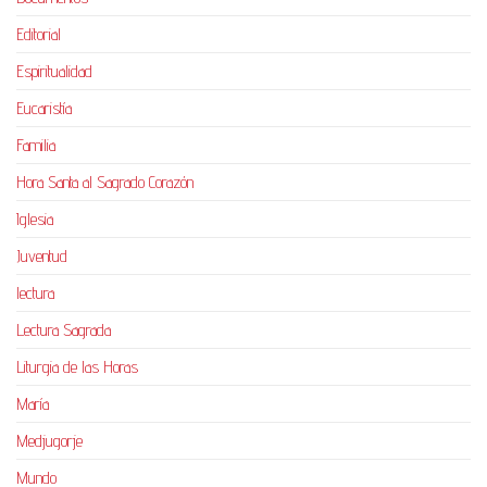
Editorial
Espiritualidad
Eucaristía
Familia
Hora Santa al Sagrado Corazón
Iglesia
Juventud
lectura
Lectura Sagrada
Liturgia de las Horas
María
Medjugorje
Mundo