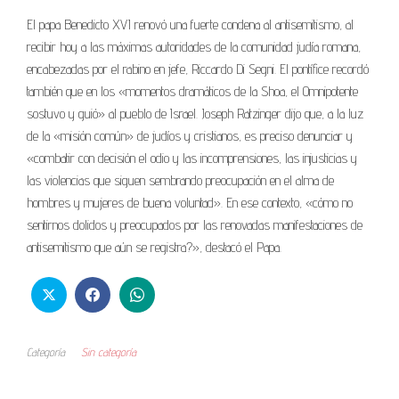
El papa Benedicto XVI renovó una fuerte condena al antisemitismo, al
recibir hoy a las máximas autoridades de la comunidad judía romana,
encabezadas por el rabino en jefe, Riccardo Di Segni. El pontífice recordó
también que en los «momentos dramáticos de la Shoa, el Omnipotente
sostuvo y guió» al pueblo de Israel. Joseph Ratzinger dijo que, a la luz
de la «misión común» de judíos y cristianos, es preciso denunciar y
«combatir con decisión el odio y las incomprensiones, las injusticias y
las violencias que siguen sembrando preocupación en el alma de
hombres y mujeres de buena voluntad». En ese contexto, «cómo no
sentirnos dolidos y preocupados por las renovadas manifestaciones de
antisemitismo que aún se registra?», destacó el Papa.
Categoría
Sin categoría