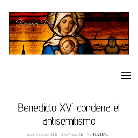
REGNUMDEI
Benedicto XVI condena el
antisemitismo
16 de enero de 2006
Desactivado
Por
REGNUMDEI