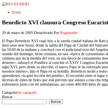
REGNUMDEI
Home
Benedicto XVI clausura Congreso Eucaríst
29 de mayo de 2005
Desactivado
Por
Regnumdei
El Papa Benedicto XVI viajó hoy a la sureña ciudad italiana de Bari p
duró unas siete horas, desde la salida del Papa de Ciudad del Vaticano
las 10:00 de la mañana y concluyó con el tradicional rezo del Angelus 
sentido del domingo, fiesta cristiana, en una «época de consumismo d
cristiana que da la medida del vivir, en una época de consumismo dese
desierto», subrayó el Pontífice al concluir el XXIV Congreso Eucaríst
siglo XVI, pero desde su elección, el nuevo Papa se ha esforzado p
nosotros mismo», dijo el Papa en su homilía. Benedicto incitó a todos 
aprendiesen «la gran lección del perdón». El recorrido entre el lugar
decenas de miles de fieles que está previsto que asistan a esta cita re
enfermeros junto con 60 ambulancias, así como 400.000 litros de agua 
Categoría
Sin categoría
Buscar
Buscar