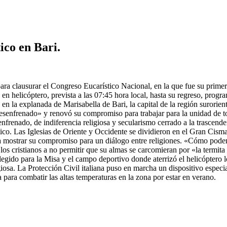
ico en Bari.
ara clausurar el Congreso Eucarístico Nacional, en la que fue su primer
 en helicóptero, prevista a las 07:45 hora local, hasta su regreso, prog
en la explanada de Marisabella de Bari, la capital de la región surorien
esenfrenado» y renovó su compromiso para trabajar para la unidad de to
nfrenado, de indiferencia religiosa y secularismo cerrado a la trascende
ico. Las Iglesias de Oriente y Occidente se dividieron en el Gran Cism
ara mostrar su compromiso para un diálogo entre religiones. «Cómo po
los cristianos a no permitir que su almas se carcomieran por «la termit
 elegido para la Misa y el campo deportivo donde aterrizó el helicópter
ligiosa. La Protección Civil italiana puso en marcha un dispositivo espec
para combatir las altas temperaturas en la zona por estar en verano.