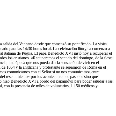
a salida del Vaticano desde que comenzó su pontificado. La visita
ramado para las 14:30 horas local. La celebración litúrgica comenzó a
tal italiana de Puglia. El papa Benedicto XVI instó hoy a recuperar el
dos los cristianos. «Recuperemos el sentido del domingo, de la fiesta
ncia, una época que nos pueda dar la sensación de vivir en el
a de 1054 y la anglicana y protestante se separaron de Roma en el
demos comunicarnos con el Señor si no nos comunicamos entre
a del resentimiento» por los acontecimientos pasados sino que
o lo hizo Benedicto XVI a bordo del papamóvil para poder saludar a las
ial, con la presencia de miles de voluntarios, 1.150 médicos y