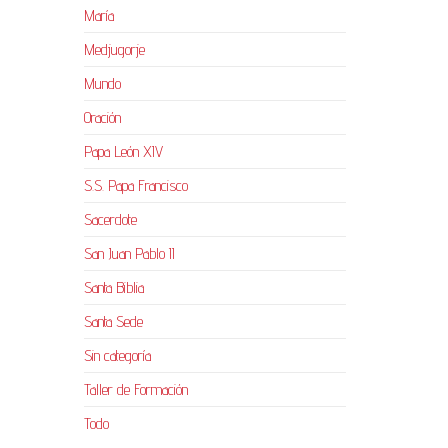
María
Medjugorje
Mundo
Oración
Papa León XIV
S.S. Papa Francisco
Sacerdote
San Juan Pablo II
Santa Biblia
Santa Sede
Sin categoría
Taller de Formación
Todo