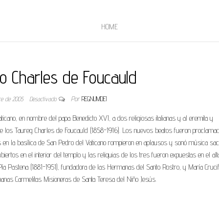
HOME
do Charles de Foucauld
re de 2005
Desactivado
Por
REGNUMDEI
icano, en nombre del papa Benedicto XVI, a dos religiosas italianas y al eremita y
tre los Taureg Charles de Foucauld (1858-1916). Los nuevos beatos fueron proclama
es en la basílica de San Pedro del Vaticano rompieron en aplausos y sonó música sac
rtos en el interior del templo y las reliquias de los tres fueron expuestas en el alt
Pía Pastena (1881-1951), fundadora de las Hermanas del Santo Rostro, y María Cruci
manas Carmelitas Misioneras de Santa Teresa del Niño Jesús.