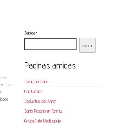
Buscar
Buscar
Paginas amigas
dos a
Evangelio Diario
ra. Los
Cine Católico
ar
ficada
Esclavitud del Amor
Santo Rosario en Familia
Gospa Chile Medjugorje