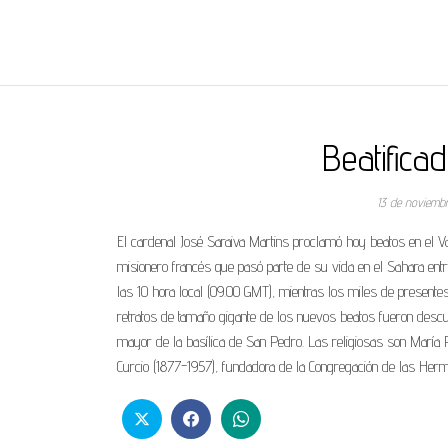
REGNUMDEI
Beatifica
13 de noviemb
El cardenal José Saraiva Martins proclamó hoy beatos en el Vat
misionero francés que pasó parte de su vida en el Sahara en
las 10 hora local (09.00 GMT), mientras los miles de present
retratos de tamaño gigante de los nuevos beatos fueron descubie
mayor de la basílica de San Pedro. Las religiosas son María 
Curcio (1877-1957), fundadora de la Congregación de las Her