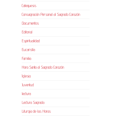
Catequesis
Consagración Personal al Sagrado Corazón
Documentos
Editorial
Espiritualidad
Eucaristía
Familia
Hora Santa al Sagrado Corazón
Iglesia
Juventud
lectura
Lectura Sagrada
Liturgia de las Horas