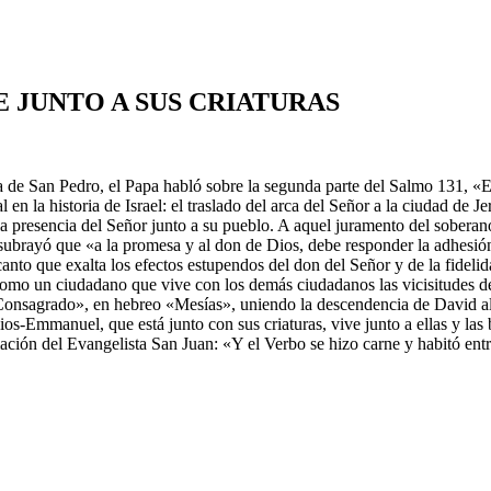
E JUNTO A SUS CRIATURAS
aza de San Pedro, el Papa habló sobre la segunda parte del Salmo 131, «
 la historia de Israel: el traslado del arca del Señor a la ciudad de Jer
la presencia del Señor junto a su pueblo. A aquel juramento del sobera
ubrayó que «a la promesa y al don de Dios, debe responder la adhesión f
anto que exalta los efectos estupendos del don del Señor y de la fideli
 como un ciudadano que vive con los demás ciudadanos las vicisitudes de
«Consagrado», en hebreo «Mesías», uniendo la descendencia de David al M
s-Emmanuel, que está junto con sus criaturas, vive junto a ellas y las b
mación del Evangelista San Juan: «Y el Verbo se hizo carne y habitó ent