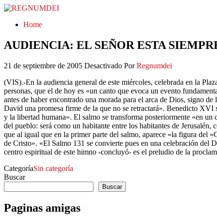
REGNUMDEI
Home
AUDIENCIA: EL SEÑOR ESTA SIEMPR
21 de septiembre de 2005
Desactivado
Por
Regnumdei
(VIS).-En la audiencia general de este miércoles, celebrada en la Pl
personas, que el de hoy es «un canto que evoca un evento fundamental en
antes de haber encontrado una morada para el arca de Dios, signo de 
David una promesa firme de la que no se retractará». Benedicto XVI s
y la libertad humana». El salmo se transforma posteriormente «en un c
del pueblo: será como un habitante entre los habitantes de Jerusalén,
que al igual que en la primer parte del salmo, aparece «la figura del 
de Cristo». «El Salmo 131 se convierte pues en una celebración del Dio
centro espiritual de este himno -concluyó- es el preludio de la procla
Categoría
Sin categoría
Buscar
Buscar
Paginas amigas