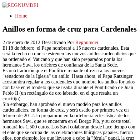
REGNUMDEI
Home
Anillos en forma de cruz para Cardenales
2 de enero de 2012
Desactivado
Por
Regnumdei
El 18 de febrero, el Papa nombrará a 15 nuevos cardenales. Esta
será la fecha en que se estrenen los nuevos anillos cardenalicios que
ha ordenado el Vaticano y que han sido preparados por la los
hermanos Savi, los orfebres de confianza de la Santa Sede.
Es una tradición que el Pontífice reinante ofrezca a los nuevos
"senadores de la Iglesia" un anillo. Hasta ahora, el Papa Ratzinger
acostumbra regalar a los cardenales que nombra los anillos forjados
con base en el modelo que se usaba durante el Pontificado de Juan
Pablo II (un rectángulo de oro labrado, en el que resalta un
crucifijo).
Sin embargo, han aprobado el nuevo modelo para los anillos
cardenalicios, en forma de cruz, y será usado por primera vez en
febrero de 2012: lo prepararon en la orfebrería eclesiástica de los
hermanos Savi, que se encuentra en el Borgo Pío, y su coste total
rondará los 1.500 euros. Los Savi colaboran desde hace tiempo con
el ente que se ocupa de las celebraciones litúrgicas papales: fueron
ellos, por ejemplo, los que llevaron a cabo la "férula" papal, la cruz