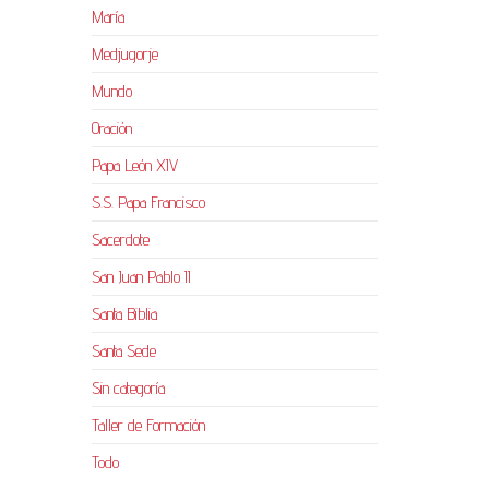
María
Medjugorje
Mundo
Oración
Papa León XIV
S.S. Papa Francisco
Sacerdote
San Juan Pablo II
Santa Biblia
Santa Sede
Sin categoría
Taller de Formación
Todo