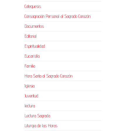
Catequesis
Consagración Personal al Sagrado Corazón
Documentos
Editorial
Espiritualidad
Eucaristía
Familia
Hora Santa al Sagrado Corazón
Iglesia
Juventud
lectura
Lectura Sagrada
Liturgia de las Horas