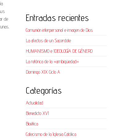
ía
sus
Entradas recientes
ar de
tunas,
Comunión interpersonal e imagen de Dios
La afectos de un Sacerdote
HUMANISMO e IDEOLOGÍA DE GÉNERO
La retórica de la «ambigüedad»
Domingo XIX Ciclo A
Categorías
Actualidad
Benedicto XVI
Bioética
Catecismo de la Iglesia Católica