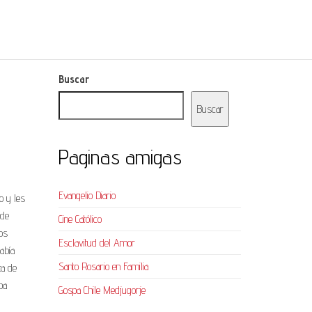
Buscar
Buscar
Paginas amigas
Evangelio Diario
o y les
 de
Cine Católico
los
Esclavitud del Amor
abía
Santo Rosario en Familia
ta de
pa
Gospa Chile Medjugorje