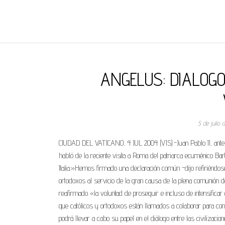
REGNUMDEI
ANGELUS: DIALOGO
5 de julio
CIUDAD DEL VATICANO, 4 JUL 2004 (VIS).-Juan Pablo II, antes 
habló de la reciente visita a Roma del patriarca ecuménico Ba
Italia.»Hemos firmado una declaración común -dijo refiriéndose
ortodoxos al servicio de la gran causa de la plena comunión 
reafirmado «la voluntad de proseguir e incluso de intensifica
que católicos y ortodoxos están llamados a colaborar para cons
podrá llevar a cabo su papel en el diálogo entre las civilizacio