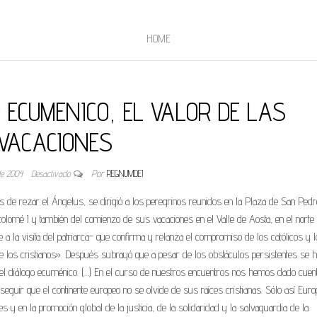
HOME
 ECUMENICO, EL VALOR DE LAS
VACACIONES
 de 2004
Desactivado
Por
REGNUMDEI
de rezar el Ángelus, se dirigió a los peregrinos reunidos en la Plaza de San Pedr
rtolomé I y también del comienzo de sus vacaciones en el Valle de Aosta, en el norte
 a la visita del patriarca- que confirma y relanza el compromiso de los católicos y 
de los cristianos». Después subrayó que a pesar de los obstáculos persistentes se h
r el diálogo ecuménico. (…) En el curso de nuestros encuentros nos hemos dado cuen
eguir que el continente europeo no se olvide de sus raíces cristianas. Sólo así Euro
nes y en la promoción global de la justicia, de la solidaridad y la salvaguardia de la