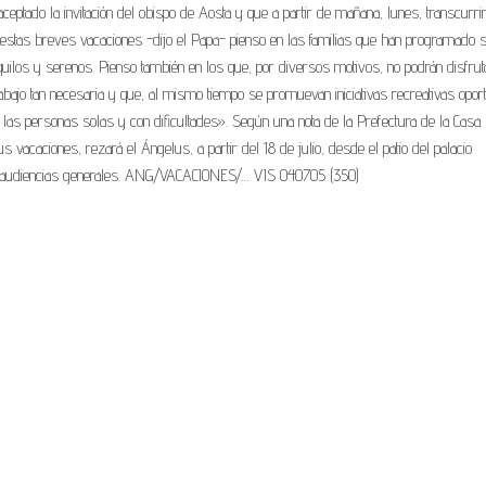
eptado la invitación del obispo de Aosta y que a partir de mañana, lunes, transcurrir
 estas breves vacaciones -dijo el Papa- pienso en las familias que han programado 
uilos y serenos. Pienso también en los que, por diversos motivos, no podrán disfrut
bajo tan necesaria y que, al mismo tiempo se promuevan iniciativas recreativas opor
las personas solas y con dificultades». Según una nota de la Prefectura de la Casa
 vacaciones, rezará el Ángelus, a partir del 18 de julio, desde el patio del palacio
las audiencias generales. ANG/VACACIONES/… VIS 040705 (350)