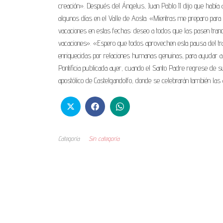
creación». Después del Ángelus, Juan Pablo II dijo que había ac
algunos días en el Valle de Aosta. «Mientras me preparo para
vacaciones en estas fechas: deseo a todos que las pasen tranq
vacaciones». «Espero que todos aprovechen esta pausa del tra
enriquecidas por relaciones humanas genuinas, para ayudar a 
Pontificia publicada ayer, cuando el Santo Padre regrese de sus
apostólico de Castelgandolfo, donde se celebrarán también 
Categoría
Sin categoría