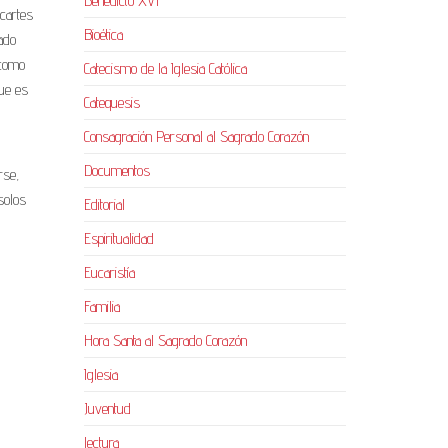
Benedicto XVI
scartes
Bioética
dado
 como
Catecismo de la Iglesia Católica
que es
Catequesis
Consagración Personal al Sagrado Corazón
Documentos
rse,
solos
Editorial
Espiritualidad
Eucaristía
Familia
Hora Santa al Sagrado Corazón
Iglesia
Juventud
lectura