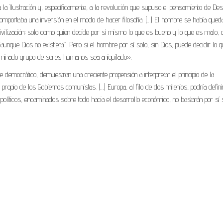
 a la Ilustración y, específicamente, a la revolución que supuso el pensamiento de De
– comportaba una inversión en el modo de hacer filosofía. (…) El hombre se había que
civilización; solo como quien decide por sí mismo lo que es bueno y lo que es malo,
 “aunque Dios no existiera”. Pero si el hombre por sí solo, sin Dios, puede decidir lo 
rminado grupo de seres humanos sea aniquilado».
te democrático, demuestran una creciente propensión a interpretar el principio de la
a propio de los Gobiernos comunistas. (…) Europa, al filo de dos milenios, podría defini
olíticos, encaminados sobre todo hacia el desarrollo económico, no bastarán por sí 