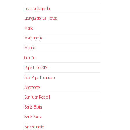
Lectura Sagrada
Liturgia de las Horas
María
Medjugorje
Mundo
Oración
Papa León XIV
S.S. Papa Francisco
Sacerdote
San Juan Pablo II
Santa Biblia
Santa Sede
Sin categoría