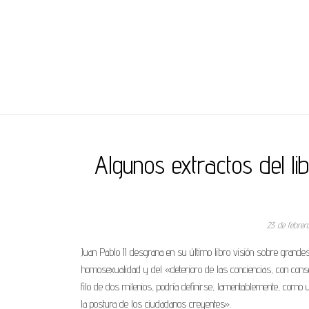
REGNUMDEI
Algunos extractos del l
23 de febre
Juan Pablo II desgrana en su último libro visión sobre grande
homosexualidad y del «deterioro de las conciencias, con conse
filo de dos milenios, podría definirse, lamentablemente, como 
la postura de los ciudadanos creyentes».