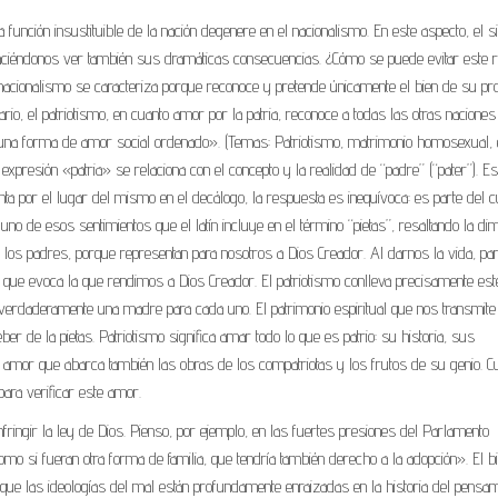
 función insustituible de la nación degenere en el nacionalismo. En este aspecto, el 
aciéndonos ver también sus dramáticas consecuencias. ¿Cómo se puede evitar este 
 nacionalismo se caracteriza porque reconoce y pretende únicamente el bien de su pro
rio, el patriotismo, en cuanto amor por la patria, reconoce a todas las otras naciones
 una forma de amor social ordenado». (Temas: Patriotismo, matrimonio homosexual, e
xpresión «patria» se relaciona con el concepto y la realidad de “padre” (“pater”). Es
unta por el lugar del mismo en el decálogo, la respuesta es inequívoca: es parte del c
o de esos sentimientos que el latín incluye en el término “pietas”, resaltando la di
los padres, porque representan para nosotros a Dios Creador. Al darnos la vida, part
 que evoca la que rendimos a Dios Creador. El patriotismo conlleva precisamente este
s verdaderamente una madre para cada uno. El patrimonio espiritual que nos transmite
er de la pietas. Patriotismo significa amar todo lo que es patrio: su historia, sus
n amor que abarca también las obras de los compatriotas y los frutos de su genio. C
para verificar este amor.
ingir la ley de Dios. Pienso, por ejemplo, en las fuertes presiones del Parlamento
 si fueran otra forma de familia, que tendría también derecho a la adopción». El bi
que las ideologías del mal están profundamente enraizadas en la historia del pensam