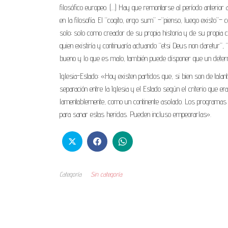
filosófico europeo. (…) Hay que remontarse al período anterior
en la filosofía. El “cogito, ergo sum” –“pienso, luego existo”
solo; solo como creador de su propia historia y de su propia 
quien existiría y continuaría actuando “etsi Deus non daretur”,
bueno y lo que es malo, también puede disponer que un dete
Iglesia-Estado: «Hoy existen partidos que, si bien son de talan
separación entre la Iglesia y el Estado según el criterio que er
lamentablemente, como un continente asolado. Los programas p
para sanar estas heridas. Pueden incluso empeorarlas».
Categoría
Sin categoría