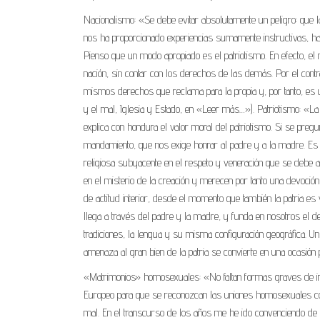
Nacionalismo: «Se debe evitar absolutamente un peligro: que la
nos ha proporcionado experiencias sumamente instructivas, h
Pienso que un modo apropiado es el patriotismo. En efecto, el
nación, sin contar con los derechos de las demás. Por el contra
mismos derechos que reclama para la propia y, por tanto, es
y el mal, Iglesia y Estado, en «Leer más…»). Patriotismo: «La e
explica con hondura el valor moral del patriotismo. Si se preg
mandamiento, que nos exige honrar al padre y a la madre. Es un
religiosa subyacente en el respeto y veneración que se debe a 
en el misterio de la creación y merecen por tanto una devoción
de actitud interior, desde el momento que también la patria e
llega a través del padre y la madre, y funda en nosotros el deb
tradiciones, la lengua y su misma configuración geográfica. U
amenaza al gran bien de la patria se convierte en una ocasión 
«Matrimonios» homosexuales: «No faltan formas graves de infr
Europeo para que se reconozcan las uniones homosexuales como
mal. En el transcurso de los años me he ido convenciendo de 