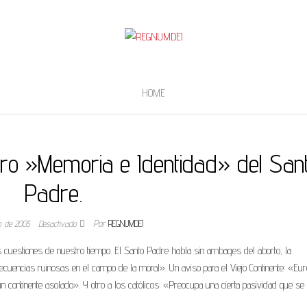
HOME
ibro »Memoria e Identidad» del San
Padre.
ro de 2005
Desactivado
Por
REGNUMDEI
s cuestiones de nuestro tiempo. El Santo Padre habla sin ambages del aborto, la
cuencias ruinosas en el campo de la moral». Un aviso para el Viejo Continente: «Eur
un continente asolado». Y otro a los católicos: «Preocupa una cierta pasividad que se 