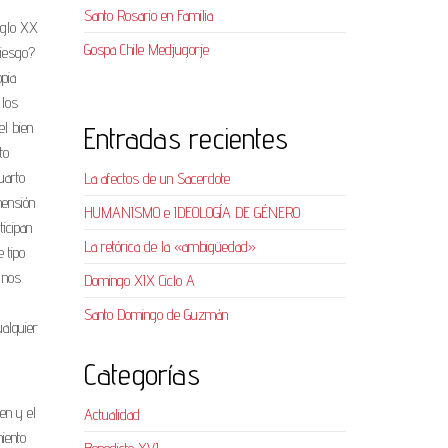
Santo Rosario en Familia
siglo XX
Gospa Chile Medjugorje
riesgo?
pia
 los
l bien
Entradas recientes
to
uarto
La afectos de un Sacerdote
mensión
HUMANISMO e IDEOLOGÍA DE GÉNERO
icipan
La retórica de la «ambigüedad»
 tipo
 nos
Domingo XIX Ciclo A
Santo Domingo de Guzmán
ualquier
Categorías
en y el
Actualidad
iento