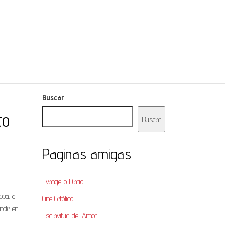
Buscar
to
Buscar
Paginas amigas
Evangelio Diario
opa, al
Cine Católico
nota en
Esclavitud del Amor