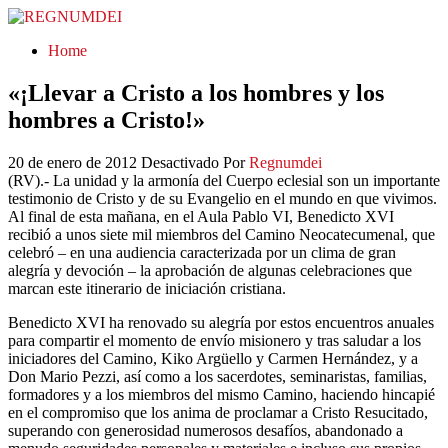
REGNUMDEI
Home
«¡Llevar a Cristo a los hombres y los
hombres a Cristo!»
20 de enero de 2012
Desactivado
Por
Regnumdei
(RV).- La unidad y la armonía del Cuerpo eclesial son un importante
testimonio de Cristo y de su Evangelio en el mundo en que vivimos.
Al final de esta mañana, en el Aula Pablo VI, Benedicto XVI
recibió a unos siete mil miembros del Camino Neocatecumenal, que
celebró – en una audiencia caracterizada por un clima de gran
alegría y devoción – la aprobación de algunas celebraciones que
marcan este itinerario de iniciación cristiana.
Benedicto XVI ha renovado su alegría por estos encuentros anuales
para compartir el momento de envío misionero y tras saludar a los
iniciadores del Camino, Kiko Argüello y Carmen Hernández, y a
Don Mario Pezzi, así como a los sacerdotes, seminaristas, familias,
formadores y a los miembros del mismo Camino, haciendo hincapié
en el compromiso que los anima de proclamar a Cristo Resucitado,
superando con generosidad numerosos desafíos, abandonado a