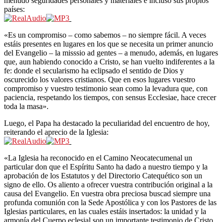
menudo seguridades personales y materiales e incluso sus propios
países:
«Es un compromiso – como sabemos – no siempre fácil. A veces
estáis presentes en lugares en los que se necesita un primer anuncio
del Evangelio – la misssio ad gentes – a menudo, además, en lugares
que, aun habiendo conocido a Cristo, se han vuelto indiferentes a la
fe: donde el secularismo ha eclipsado el sentido de Dios y
oscurecido los valores cristianos. Que en esos lugares vuestro
compromiso y vuestro testimonio sean como la levadura que, con
paciencia, respetando los tiempos, con sensus Ecclesiae, hace crecer
toda la masa».
Luego, el Papa ha destacado la peculiaridad del encuentro de hoy,
reiterando el aprecio de la Iglesia:
«La Iglesia ha reconocido en el Camino Neocatecumenal un
particular don que el Espíritu Santo ha dado a nuestro tiempo y la
aprobación de los Estatutos y del Directorio Catequético son un
signo de ello. Os aliento a ofrecer vuestra contribución original a la
causa del Evangelio. En vuestra obra preciosa buscad siempre una
profunda comunión con la Sede Apostólica y con los Pastores de las
Iglesias particulares, en las cuales estáis insertados: la unidad y la
armonía del Cuerpo eclesial son un importante testimonio de Cristo