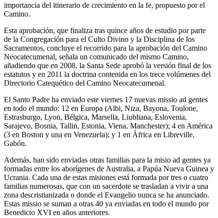
importancia del itinerario de crecimiento en la fe, propuesto por el
Camino.
Esta aprobación, que finaliza tras quince años de estudio por parte
de la Congregación para el Culto Divino y la Disciplina de los
Sacramentos, concluye el recorrido para la aprobación del Camino
Neocatecumenal, señala un comunicado del mismo Camino,
añadiendo que en 2008, la Santa Sede aprobó la versión final de los
estatutos y en 2011 la doctrina contenida en los trece volúmenes del
Directorio Catequético del Camino Neocatecumenal.
El Santo Padre ha enviado este viernes 17 nuevas missio ad gentes
en todo el mundo: 12 en Europa (Albi, Niza, Bayona, Toulone,
Estrasburgo, Lyon, Bélgica, Marsella, Liubliana, Eslovenia,
Sarajevo, Bosnia, Tallin, Estonia, Viena, Manchester); 4 en América
(3 en Boston y una en Venezuela); y 1 en África en Libreville,
Gabón.
Además, han sido enviadas otras familias para la misio ad gentes ya
formadas entre los aborígenes de Australia, a Papúa Nueva Guinea y
Ucrania. Cada una de estas misiones está formada por tres o cuatro
familias numerosas, que con un sacerdote se trasladan a vivir a una
zona descristianizada o donde el Evangelio nunca se ha anunciado.
Estas missio se suman a otras 40 ya enviadas en todo el mundo por
Benedicto XVI en años anteriores.