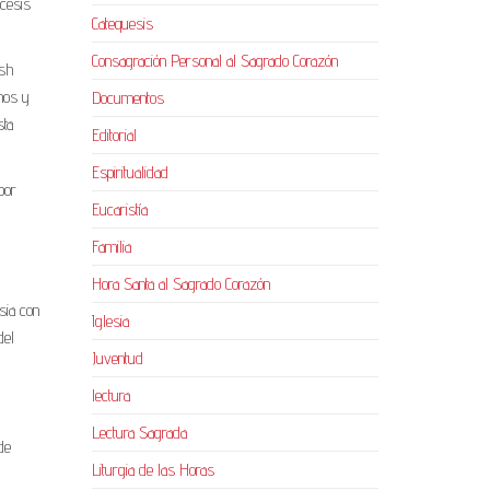
ócesis
Catequesis
Consagración Personal al Sagrado Corazón
ash
mos y
Documentos
sta
Editorial
Espiritualidad
por
Eucaristía
Familia
Hora Santa al Sagrado Corazón
sia con
Iglesia
del
Juventud
lectura
Lectura Sagrada
de
Liturgia de las Horas