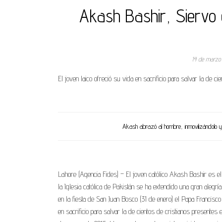
Akash Bashir, Siervo d
14 de marzo
El joven laico ofreció su vida en sacrificio para salvar la de cie
Akash abrazó al hombre, inmovilizándolo y r
Lahore (Agencia Fides) – El joven católico Akash Bashir es el p
la Iglesia católica de Pakistán se ha extendido una gran alegrí
en la fiesta de San Juan Bosco (31 de enero) el Papa Francis
en sacrificio para salvar la de cientos de cristianos presentes e