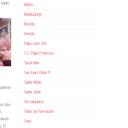
 Santo
María
Medjugorje
Mundo
Oración
Papa León XIV
S.S. Papa Francisco
Sacerdote
San Juan Pablo II
Santa Biblia
urieron
Santa Sede
Sin categoría
los dos
Taller de Formación
os
rieron
Todo
. El