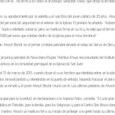
do con él”, ha dicho a los fieles el arzobispo Sebastian Shaw, que dirige la archidi
su agradecimiento por la valentía y el sacrificio del joven católico de 20 años, Ak
l personal de seguridad en el exterior de la Iglesia. El prelado ha añadido: “Alaba
 huido o intentado salvarse, pero se mantuvo firme en su fe y no dejó que el terrori
 1.000 personas que estaban dentro de la iglesia para el misa dominical”.
tán: Akash Bashir es el primer cristiano pakistaní elevado al rango de Siervo de Dios 
a provincia pakistaní de Nowshera Khyber Pakhtun Khwa, era estudiante del Instituto
ctivos en la comunidad parroquial de la Iglesia de San Juan.
a el 15 de marzo de 2015, cuando observó a un hombre que intentaba entrar en la igle
, inmovilizándolo y reteniéndolo en la puerta de entrada, haciendo fracasar el plan 
orista se inmoló y el joven Akash Bashir murió con él. Las últimas palabras de Akash
opal para la Juventud, en declaraciones a la Agencia Fides, comenta: “Es una gran
ólica en Pakistán, para la familia, para los feligreses y para el Centro Don Bosco don
al martirio. Akash se mantuvo fiel a su misión de proteger a la gente hasta su último