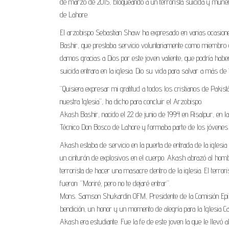
de marzo de 2015, bloqueando a un terrorista suicida y murien
de Lahore.
El arzobispo Sebastian Shaw ha expresado en varias ocasiones 
Bashir, que prestaba servicio voluntariamente como miembro de
damos gracias a Dios por este joven valiente, que podría haber
suicida entrara en la iglesia. Dio su vida para salvar a más de
“Quisiera expresar mi gratitud a todos los cristianos de Pakis
nuestra Iglesia”, ha dicho para concluir el Arzobispo.
Akash Bashir, nacido el 22 de junio de 1994 en Risalpur, en l
Técnico Don Bosco de Lahore y formaba parte de los jóvenes a
Akash estaba de servicio en la puerta de entrada de la iglesi
un cinturón de explosivos en el cuerpo. Akash abrazó al hombre
terrorista de hacer una masacre dentro de la iglesia. El terr
fueron: “Moriré, pero no te dejaré entrar”.
Mons. Samson Shukardin OFM, Presidente de la Comisión Episc
bendición, un honor y un momento de alegría para la Iglesia Cat
Akash era estudiante. Fue la fe de este joven la que le llevó 