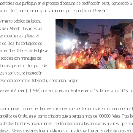
acerdotes que participan en el proceso diocesano de beatificación; estoy agradecido al
rvo de Dios’, por su amor y sus oraciones por el pueblo de Pakistán”.
miento católico de laicos,
kistán. Akash Bashir es un
an obedientes y fieles al
o de Dios’ ha contagiado de
inúa: “Los líderes de la Iglesia
s sociales con mensajes de
. Damos gracias a Dios por esta
Akash son ya una inspiración
sia con obediencia, fidelidad y dedicación, alegría”.
 Jamaatul Ahraar (TTP-JA) contra iglesias en Youhanabad el 15 de marzo de 2015, m
o para apoyar a todas las familias cristianas que perdieron a sus seres queridos en 
angélica de Cristo, en el barrio cristiano que alberga a más de 100.000 fieles. Tras l
ento de dos hombres musulmanes, identificados como los presuntos autores, que mu
glesias. Varios cristianos fueron detenidos y puestos en libertad al cabo de unos años