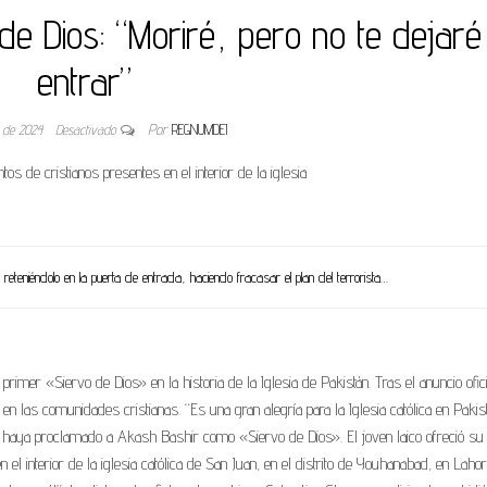
e Dios: “Moriré, pero no te dejaré
entrar”
 de 2024
Desactivado
Por
REGNUMDEI
ntos de cristianos presentes en el interior de la iglesia
eteniéndolo en la puerta de entrada, haciendo fracasar el plan del terrorista…
rimer «Siervo de Dios» en la historia de la Iglesia de Pakistán. Tras el anuncio ofic
a en las comunidades cristianas. “Es una gran alegría para la Iglesia católica en Pakis
co haya proclamado a Akash Bashir como «Siervo de Dios». El joven laico ofreció su
n el interior de la iglesia católica de San Juan, en el distrito de Youhanabad, en Lahor