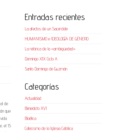
Entradas recientes
La afectos de un Sacerdote
HUMANISMO e IDEOLOGÍA DE GÉNERO
La retórica de la «ambigüedad»
Domingo XIX Ciclo A
Santo Domingo de Guzmán
Categorías
Actualidad
ial de
Benedicto XVI
tán que
 vida
Bioética
e, el 15
Catecismo de la Iglesia Católica