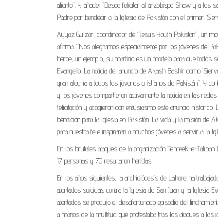
aliento”. Y añade: “Deseo felicitar al arzobispo Shaw y a los s
Padre por bendecir a la Iglesia de Pakistán con el primer ‘Sie
Ayyaz Gulzar, coordinador de “Jesus Youth Pakistan”, un movi
afirma: “Nos alegramos especialmente por los jóvenes de Pa
héroe, un ejemplo, su martirio es un modelo para que todos se
Evangelio. La noticia del anuncio de Akash Bashir como ‘Sierv
gran alegría a todos los jóvenes cristianos de Pakistán”. Y cont
y los jóvenes compartieron activamente la noticia en las rede
felicitación y acogieron con entusiasmo este anuncio histórico
bendición para la Iglesia en Pakistán. La vida y la misión de 
para nuestra fe e inspirarán a muchos jóvenes a servir a la Igle
En los brutales ataques de la organización Tehreek-e-Taliban
17 personas y 70 resultaron heridas.
En los años siguientes, la archidiócesis de Lahore ha trabajad
atentados suicidas contra la Iglesia de San Juan y la Iglesia Ev
atentados se produjo el desafortunado episodio del linchami
a manos de la multitud que protestaba tras los ataques a las i