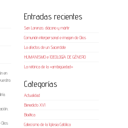
Entradas recientes
San Lorenzo, diácono y mártir
Comunión interpersonal e imagen de Dios
La afectos de un Sacerdote
HUMANISMO e IDEOLOGÍA DE GÉNERO
La retórica de la «ambigüedad»
ón en
vuestra
Categorías
ría.
Actualidad
Benedicto XVI
ación,
Bioética
 Dios
Catecismo de la Iglesia Católica