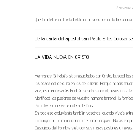
2 de enero
Que la palabra de Cristo habite entre vosotros en toda su riq
De la carta del apóstol san Pablo a los Colosense
LA VIDA NUEVA EN CRISTO
Hermanos: Si habéis sido resucitados con Cristo, buscad las c
las cosas del cielo, no en las de la tierra. Porque habéis muer
vida, os manifestaréis también vosotros con él, revestidos de g
Mortificad las pasiones de vuestro hombre terrenal: la fornicac
Por ellas se desata la cólera de Dios.
En todo eso anduvisteis también vosotros, cuando vivíais entreg
la malignidad, la maledicencia y el torpe lenguaje. No os engañ
Despojaos del hombre viejo con sus malas pasiones y revestí