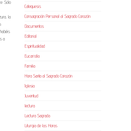
re. Sólo
Catequesis
Consagración Personal al Sagrado Corazón
ura, la
.
Documentos
 habéis
Editorial
s a
Espiritualidad
Eucaristía
Familia
Hora Santa al Sagrado Corazón
Iglesia
Juventud
lectura
Lectura Sagrada
Liturgia de las Horas