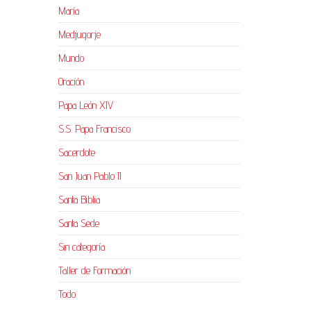
María
Medjugorje
Mundo
Oración
Papa León XIV
S.S. Papa Francisco
Sacerdote
San Juan Pablo II
Santa Biblia
Santa Sede
Sin categoría
Taller de Formación
Todo