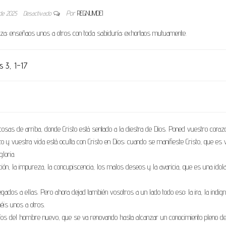
 de 2025
Desactivado
Por
REGNUMDEI
ueza; enseñaos unos a otros con toda sabiduría; exhortaos mutuamente.
s 3, 1-17
osas de arriba, donde Cristo está sentado a la diestra de Dios. Poned vuestro coraz
to y vuestra vida está oculta con Cristo en Dios; cuando se manifieste Cristo, que es 
loria.
ión, la impureza, la concupiscencia, los malos deseos y la avaricia, que es una idolat
ados a ellas. Pero ahora dejad también vosotros a un lado todo eso: la ira, la indign
éis unos a otros.
os del hombre nuevo, que se va renovando hasta alcanzar un conocimiento pleno de