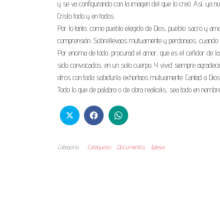
y se va configurando con la imagen del que lo creó. Así, ya no ha
Cristo todo y en todos.
Por lo tanto, como pueblo elegido de Dios, pueblo sacro y amad
comprensión. Sobrellevaos mutuamente y perdonaos, cuando al
Por encima de todo, procurad el amor, que es el ceñidor de la
sido convocados, en un solo cuerpo. Y vivid siempre agradecid
otros con toda sabiduría; exhortaos mutuamente. Cantad a Dios
Todo lo que de palabra o de obra realicéis, sea todo en nombr
Categoría
Catequesis
Documentos
Iglesia