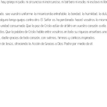
y griego ni judío, ni circunciso ni incircunciso, ni bárbaro ni escita, ni esclavo ni lib
o, sea vuestro uniforme: la misericordia entrañable, la bondad, la humildad, la dulz
guno tenga quejas contra otro. El Señor os ha perdonado: haced vosotros lo mismo
 unidad consumada. Que la paz de Cristo actúe de árbitro en vuestro corazón: a ella
os. Que la palabra de Cristo habite entre vosotros en toda su riqueza; enseñaos uno
, dadle gracias de todo corazón, con salmos, himnos y cánticos inspirados.
e de Jesús, ofreciendo la Acción de Gracias a Dios Padre por medio de él.