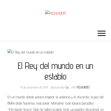
REGNUMDEI
El Rey del mundo en un
establo
19 de diciembre de 2019
Desactivado
Por
REGNUMDEI
En un mundo donde parece imperar la violencia y la discordia, la paz del
Belén debe hacernos reaccionar. Monseñor Juan Ignacio González.
“¡Ha nacido Jesús! Todo ha valido la pena. José, ya puedes descansar un