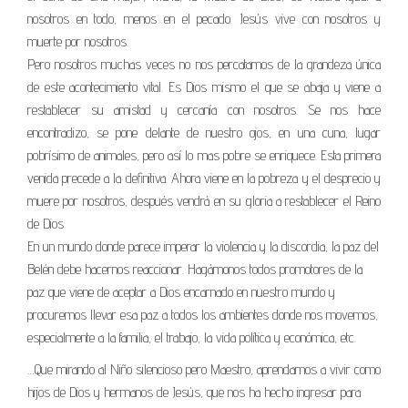
nosotros en todo, menos en el pecado. Jesús vive con nosotros y
muerte por nosotros.
Pero nosotros muchas veces no nos percatamos de la grandeza única
de este acontecimiento vital. Es Dios mismo el que se abaja y viene a
restablecer su amistad y cercanía con nosotros. Se nos hace
encontradizo, se pone delante de nuestro ojos, en una cuna, lugar
pobrísimo de animales, pero así lo mas pobre se enriquece. Esta primera
venida precede a la definitiva. Ahora viene en la pobreza y el desprecio y
muere por nosotros, después vendrá en su gloria a restablecer el Reino
de Dios.
En un mundo donde parece imperar la violencia y la discordia, la paz del
Belén debe hacernos reaccionar. Hagámonos todos promotores de la
paz que viene de aceptar a Dios encarnado en nuestro mundo y
procuremos llevar esa paz a todos los ambientes donde nos movemos,
especialmente a la familia, el trabajo, la vida política y económica, etc.
…Que mirando al Niño silencioso pero Maestro, aprendamos a vivir como
hijos de Dios y hermanos de Jesús, que nos ha hecho ingresar para