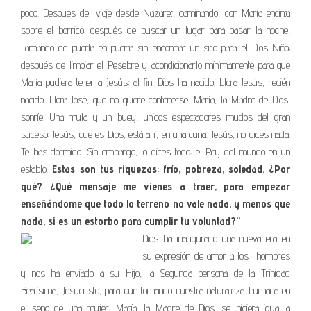
poco. Después del viaje desde Nazaret, caminando, con María encinta
sobre el borrico; después de buscar un lugar para pasar la noche,
llamando de puerta en puerta sin encontrar un sitio para el Dios-Niño;
después de limpiar el Pesebre y acondicionarlo mínimamente para que
María pudiera tener a Jesús; al fin, Dios ha nacido. Llora Jesús, recién
nacido. Llora José, que no quiere contenerse. María, la Madre de Dios,
sonríe. Una mula y un buey, únicos espectadores mudos del gran
suceso: Jesús, que es Dios, está ahí, en una cuna. Jesús, no dices nada.
Te has dormido. Sin embargo, lo dices todo: el Rey del mundo en un
establo.
Estas son tus riquezas: frío, pobreza, soledad. ¿Por
qué? ¿Qué mensaje me vienes a traer, para empezar
enseñándome que todo lo terreno no vale nada, y menos que
nada, si es un estorbo para cumplir tu voluntad?”
Dios ha inaugurado una nueva era en
su expresión de amor a los hombres
y nos ha enviado a su Hijo, la Segunda persona de la Trinidad
Beatísima, Jesucristo, para que tomando nuestra naturaleza humana en
el seno de una mujer, María, la Madre de Dios, se hiciera igual a