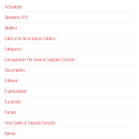
Actualidad
Benedicto XVI
Bioética
Catecismo de la Iglesia Católica
Catequesis
Consagración Personal al Sagrado Corazón
Documentos
Editorial
Espiritualidad
Eucaristía
Familia
Hora Santa al Sagrado Corazón
Iglesia