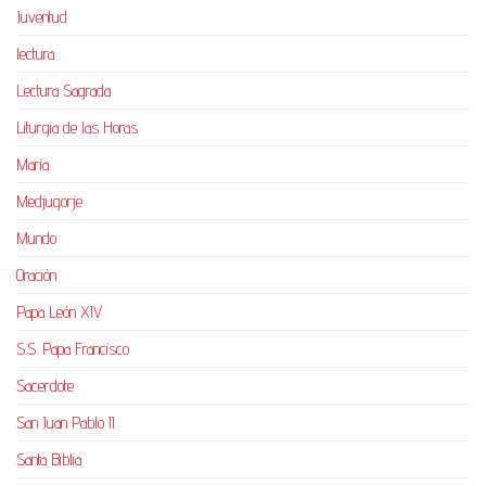
Juventud
lectura
Lectura Sagrada
Liturgia de las Horas
María
Medjugorje
Mundo
Oración
Papa León XIV
S.S. Papa Francisco
Sacerdote
San Juan Pablo II
Santa Biblia