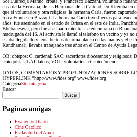
Sor Lukrecija Mamic, croata, y Francesco Bazzani, voluntario italian
casa de la Hermana, de las Hermanas de la Caridad "en Kiremba en el no
que el voluntarios y otra religiosa, la hermana Carla, fueron captura
fría a Francesco Bazzani. La hermana Carla tuvo fuerzas para reaccion
años, fue asesinado en el estado de Orissa en el este de India. Parichh
Bhubaneswar, pero fue asesinado mientras se encontraba en Bhanjanaga
madrugada del 16. Al activista le llamó al telefono un vecino y ya no 
estaba degollado y tenía heridas de arma blanca en las manos y el est
Kandhamal), llevaba trabajando tres años en el Centro de Ayuda Lega
OB: obispos; C: cardenal; SAC: sacerdotes diocesanos y religiosos; 
catequistas; LAI: laicos; VOL: voluntarios; ct: catecúmeno
DATOS, COMENTARIOS Y PROFUNDIZACIONES SOBRE L
HYPERLINK "http://www.fides.org" www.fides.org
Categoría
Sin categoría
Buscar
Buscar
Paginas amigas
Evangelio Diario
Cine Católico
Esclavitud del Amor