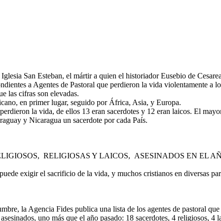
a Iglesia San Esteban, el mártir a quien el historiador Eusebio de Cesar
ndientes a Agentes de Pastoral que perdieron la vida violentamente a l
que las cifras son elevadas.
icano, en primer lugar, seguido por África, Asia, y Europa.
perdieron la vida, de ellos 13 eran sacerdotes y 12 eran laicos. El may
 Paraguay y Nicaragua un sacerdote por cada País.
IGIOSOS, RELIGIOSAS Y LAICOS, ASESINADOS EN EL AÑ
uede exigir el sacrificio de la vida, y muchos cristianos en diversas p
mbre, la Agencia Fides publica una lista de los agentes de pastoral que
s asesinados, uno más que el año pasado: 18 sacerdotes, 4 religiosos, 4