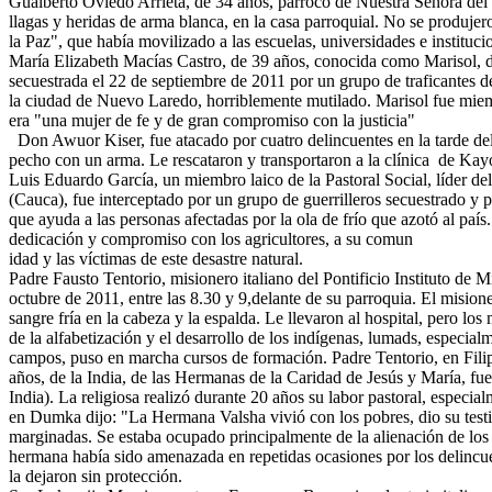
Gualberto Oviedo Arrieta, de 34 años, párroco de Nuestra Señora del
llagas y heridas de arma blanca, en la casa parroquial. No se produje
la Paz", que había movilizado a las escuelas, universidades e instituc
María Elizabeth Macías Castro, de 39 años, conocida como Marisol,
secuestrada el 22 de septiembre de 2011 por un grupo de traficantes d
la ciudad de Nuevo Laredo, horriblemente mutilado. Marisol fue mie
era "una mujer de fe y de gran compromiso con la justicia"
Don Awuor Kiser, fue atacado por cuatro delincuentes en la tarde del 3
pecho con un arma. Le rescataron y transportaron a la clínica de Kayo
Luis Eduardo García, un miembro laico de la Pastoral Social, líder 
(Cauca), fue interceptado por un grupo de guerrilleros secuestrado y p
que ayuda a las personas afectadas por la ola de frío que azotó al pa
dedicación y compromiso con los agricultores, a su comun
idad y las víctimas de este desastre natural.
Padre Fausto Tentorio, misionero italiano del Pontificio Instituto de 
octubre de 2011, entre las 8.30 y 9,delante de su parroquia. El misio
sangre fría en la cabeza y la espalda. Le llevaron al hospital, pero los
de la alfabetización y el desarrollo de los indígenas, lumads, especi
campos, puso en marcha cursos de formación. Padre Tentorio, en Fili
años, de la India, de las Hermanas de la Caridad de Jesús y María, fu
India). La religiosa realizó durante 20 años su labor pastoral, especial
en Dumka dijo: "La Hermana Valsha vivió con los pobres, dio su testim
marginadas. Se estaba ocupado principalmente de la alienación de los p
hermana había sido amenazada en repetidas ocasiones por los delincuen
la dejaron sin protección.