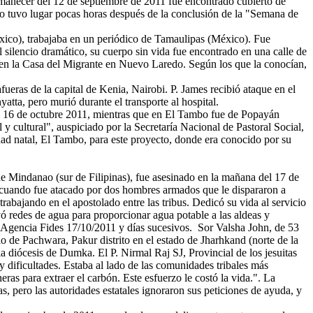
manecer del 12 de septiembre de 2011 fue encontrado cubierto de
ato tuvo lugar pocas horas después de la conclusión de la "Semana de
co), trabajaba en un periódico de Tamaulipas (México). Fue
 silencio dramático, su cuerpo sin vida fue encontrado en una calle de
en la Casa del Migrante en Nuevo Laredo. Según los que la conocían,
ueras de la capital de Kenia, Nairobi. P. James recibió ataque en el
atta, pero murió durante el transporte al hospital.
o, 16 de octubre 2011, mientras que en El Tambo fue de Popayán
y cultural", auspiciado por la Secretaría Nacional de Pastoral Social,
dad natal, El Tambo, para este proyecto, donde era conocido por su
 de Mindanao (sur de Filipinas), fue asesinado en la mañana del 17 de
n, cuando fue atacado por dos hombres armados que le dispararon a
trabajando en el apostolado entre las tribus. Dedicó su vida al servicio
ó redes de agua para proporcionar agua potable a las aldeas y
 Agencia Fides 17/10/2011 y días sucesivos. Sor Valsha John, de 53
o de Pachwara, Pakur distrito en el estado de Jharhkand (norte de la
 la diócesis de Dumka. El P. Nirmal Raj SJ, Provincial de los jesuitas
 dificultades. Estaba al lado de las comunidades tribales más
ras para extraer el carbón. Este esfuerzo le costó la vida.". La
, pero las autoridades estatales ignoraron sus peticiones de ayuda, y