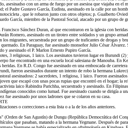
do, asesinadso con un arma de fuego por un asesioa que viajaba en el m
d; el Padre Gustavo García, Eudista, asesinado en la calle por un hombr
tocicleta , que le robaron junto con otros objetos; p. Gualberto Oviedo
Eduardo García, miembro de la Pastoral Social, atacado por un grupo de 
 Francisco Sánchez Duran, al que encontraron en la iglesia con heridas e
Durán Romero, asesinado en un tiroteo entre soldados y un grupo arma
n los migrantes, secuestrada por un grupo de traficantes de drogas y br
 quemado. En Paraguay, fue asesinado monseñor Julio César Álvarez. S
ado y asesinado el P. Marlon Ernesto Pupiro García.
tes, 3 religiosas, 1 laico. Los asesinatos tuvieron lugar en Burundi (
rpo fue encontrado en una escuela local salesiana de Manouba. En Keni
las heridas. En R.D. Congo fue asesinado en una emboscada de carreter
rundi, fueron asesinados durante un intento de robo la hermana Lukre
oral asesinadoss: 2 sacerdotes, 1 religiosa, 1 laico. Fueron asesinados 
oven que escapó con unas pocas rupias que encontró en el hogar; la re
y activista laico Rabindra Parichha, secuestrado y asesinado. En Filipin
los indígenas conocidos como lumad. Fue asesinado cuando se dirigía a u
z fue asesinado por unos ladrones que se colaron en su casa.
ERTE
aciones o correcciones a esta lista o a la de los años anteriores.
s" (Orden de San Agustín) de Dungu (República Democrática del Congo
 vehículos que pasaban, matando a la hermana Yegmane. Después de parar 
hermana Yegmane se había especializado en oftalmología en Kinshasa. E