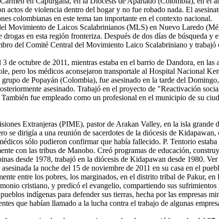
 Carmen en Capurganá, en la Diócesis de Apartadó (Colombia), en el a
ron actos de violencia dentro del hogar y no fue robado nada. El asesin
iones colombianas en este tema tan importante en el contexto nacional.
 del Movimiento de Laicos Scalabrinianos (MLS) en Nuevo Laredo (Méxi
e drogas en esta región fronteriza. Después de dos días de búsqueda y el
mbro del Comité Central del Movimiento Laico Scalabriniano y trabajó 
 de octubre de 2011, mientras estaba en el barrio de Dandora, en las af
le, pero los médicos aconsejaron transportale al Hospital Nacional Keny
del grupo de Popayán (Colombia), fue asesinado en la tarde del Doming
osteriormente asesinado. Trabajó en el proyecto de "Reactivación social 
ís. También fue empleado como un profesional en el municipio de su ciu
Misiones Extranjeras (PIME), pastor de Arakan Valley, en la isla grande
nero se dirigía a una reunión de sacerdotes de la diócesis de Kidapawa
 médicos sólo pudieron confirmar que había fallecido. P. Tentorio estaba 
almente con las tribus de Manobo. Creó programas de educación, construy
pinas desde 1978, trabajó en la diócesis de Kidapawan desde 1980. Ver
e asesinada la noche del 15 de noviembre de 2011 en su casa en el puebl
mente entre los pobres, los marginados, en el distrito tribal de Pakur, en
onio cristiano, y predicó el evangelio, compartiendo sus sufrimientos y
ueblos indígenas para defender sus tierras, hecha por las empresas mine
tes que habían llamado a la lucha contra el trabajo de algunas empresas