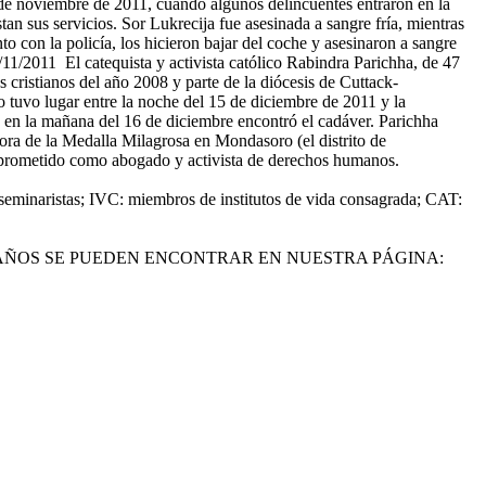
 de noviembre de 2011, cuando algunos delincuentes entraron en la
an sus servicios. Sor Lukrecija fue asesinada a sangre fría, mientras
 con la policía, los hicieron bajar del coche y asesinaron a sangre
/11/2011 El catequista y activista católico Rabindra Parichha, de 47
s cristianos del año 2008 y parte de la diócesis de Cuttack-
 tuvo lugar entre la noche del 15 de diciembre de 2011 y la
ue en la mañana del 16 de diciembre encontró el cadáver. Parichha
ñora de la Medalla Milagrosa en Mondasoro (el distrito de
omprometido como abogado y activista de derechos humanos.
seminaristas; IVC: miembros de institutos de vida consagrada; CAT:
 AÑOS SE PUEDEN ENCONTRAR EN NUESTRA PÁGINA: