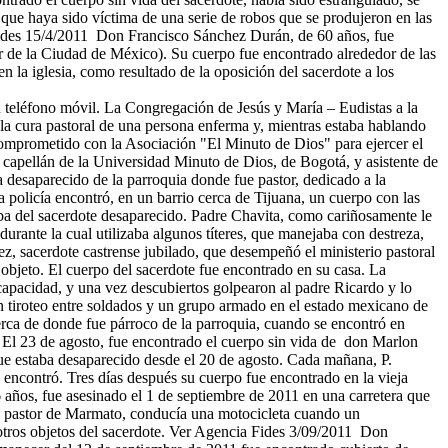
 que haya sido víctima de una serie de robos que se produjeron en las
 Fides 15/4/2011 Don Francisco Sánchez Durán, de 60 años, fue
sur de la Ciudad de México). Su cuerpo fue encontrado alrededor de las
n la iglesia, como resultado de la oposición del sacerdote a los
u teléfono móvil. La Congregación de Jesús y María – Eudistas a la
la cura pastoral de una persona enferma y, mientras estaba hablando
 comprometido con la Asociación "El Minuto de Dios" para ejercer el
 capellán de la Universidad Minuto de Dios, de Bogotá, y asistente de
esaparecido de la parroquia donde fue pastor, dedicado a la
 policía encontró, en un barrio cerca de Tijuana, un cuerpo con las
ba del sacerdote desaparecido. Padre Chavita, como cariñosamente le
urante la cual utilizaba algunos títeres, que manejaba con destreza,
 sacerdote castrense jubilado, que desempeñó el ministerio pastoral
objeto. El cuerpo del sacerdote fue encontrado en su casa. La
scapacidad, y una vez descubiertos golpearon al padre Ricardo y lo
tiroteo entre soldados y un grupo armado en el estado mexicano de
erca de donde fue párroco de la parroquia, cuando se encontró en
 El 23 de agosto, fue encontrado el cuerpo sin vida de don Marlon
ue estaba desaparecido desde el 20 de agosto. Cada mañana, P.
lo encontró. Tres días después su cuerpo fue encontrado en la vieja
 años, fue asesinado el 1 de septiembre de 2011 en una carretera que
e, pastor de Marmato, conducía una motocicleta cuando un
 otros objetos del sacerdote. Ver Agencia Fides 3/09/2011 Don