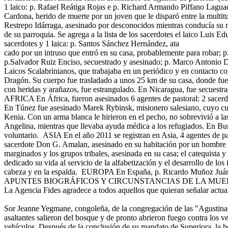
1 laico: p. Rafael Reátiga Rojas e p. Richard Armando Piffano Lagua
Cardona, herido de muerte por un joven que le disparó entre la multitu
Restrepo Idárraga, asesinado por desconocidos mientras conducía su mo
de su parroquia. Se agrega a la lista de los sacerdotes el laico Luis 
sacerdotes y 1 laica: p. Santos Sánchez Hernández, ata
cado por un intruso que entró en su casa, probablemente para robar; p.
p.Salvador Ruiz Enciso, secuestrado y asesinado; p. Marco Antonio 
Laicos Scalabrinianos, que trabajaba en un periódico y en contacto co
Dragón. Su cuerpo fue trasladado a unos 25 km de su casa, donde fue
con heridas y arañazos, fue estrangulado. En Nicaragua, fue secuestr
AFRICA En África, fueron asesinados 6 agentes de pastoral: 2 sacerdo
En Túnez fue asesinado Marek Rybinsk, misionero salesiano, cuyo cue
Kenia. Con un arma blanca le hirieron en el pecho, no sobrevivió a 
Angelina, mientras que llevaba ayuda médica a los refugiados. En Bu
voluntario. ASIA En el año 2011 se registran en Asia, 4 agentes de past
sacerdote Don G. Amalan, asesinado en su habitación por un hombre j
marginados y los grupos tribales, asesinada en su casa; el catequista 
dedicado su vida al servicio de la alfabetización y el desarrollo de 
cabeza y en la espalda. EUROPA En España, p. Ricardo Muñoz Juáre
APUNTES BIOGRÁFICOS Y CIRCUNSTANCIAS DE LA MU
La Agencia Fides agradece a todos aquellos que quieran señalar actualiz
Sor Jeanne Yegmane, congoleña, de la congregación de las "Agustina
asaltantes salieron del bosque y de pronto abrieron fuego contra los
vehículos. Después de la conclusión de su mandato de Superiora, la 