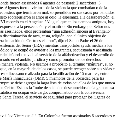
nde fueron asesinados 6 agentes de pastoral: 2 sacerdotes, 3
ote. Algunos fueron víctimas de la violencia que combatían o de la
ecuestros que terminaron mal, sorprendidos en sus casas por bandidos
sto sobrepusieron el amor al odio, la esperanza a la desesperación, el
o XVI recordó en el Angelus: "Al igual que en los tiempos antiguos, hoy
 expuestos a la persecución y el martirio. Sin embargo, el Señor nos
as asesinados, ellos profesaban "una adhesión sincera al Evangelio"
n discriminación de raza, casta, religión, con el único objetivo de
a imitación de Cristo es el amor", dijo el Santo Padre el 26 de
 Resistencia del Señor (LRA) mientras transportaba ayuda médica a los
ódico y se ocupó de ayudar a los migrantes, secuestrada y asesinada
dedicó toda su vida al servicio de la alfabetización y el desarrollo de
olucrado en el ámbito jurídico y como promotor de los derechos
de manera violenta. No usamos a propósito el término "mártires", si no
as que, en la mayoría de de los casos, se puede recoger sobre sus vidas e
ceso diocesano realizado para la beatificación de 15 mártires, entre
os de María Inmaculada (OMI), 5 miembros de la Sociedad para las
empre se debe agregar la larga lista de todos aquellos de los que nunca
en Cristo. Esta es la "nube de soldados desconocidos de la gran causa
 católico en ocupar este cargo, comprometido con la convivencia
e Santa Teresa, el servicio de seguridad para proteger los lugares de
ay (1) y Nicaragua (1). En Colombia fueron asesinados 6 sacerdotes y