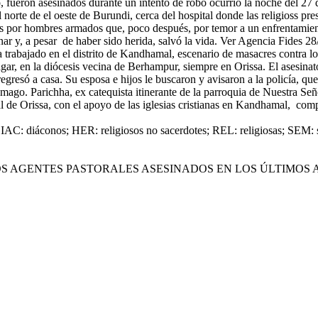
o, fueron asesinados durante un intento de robo ocurrió la noche del 27
rte de el oeste de Burundi, cerca del hospital donde las religioss prest
dos por hombres armados que, poco después, por temor a un enfrentamiento
ar y, a pesar de haber sido herida, salvó la vida. Ver Agencia Fides 28
a trabajado en el distrito de Kandhamal, escenario de masacres contra lo
r, en la diócesis vecina de Berhampur, siempre en Orissa. El asesinato
regresó a casa. Su esposa e hijos le buscaron y avisaron a la policía, q
ómago. Parichha, ex catequista itinerante de la parroquia de Nuestra Se
l de Orissa, con el apoyo de las iglesias cristianas en Kandhamal, c
DIAC: diáconos; HER: religiosos no sacerdotes; REL: religiosas; SEM: 
OS AGENTES PASTORALES ASESINADOS EN LOS ÚLTIMOS