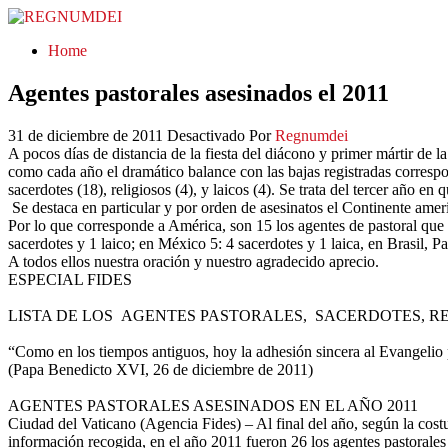
REGNUMDEI
Home
Agentes pastorales asesinados el 2011
31 de diciembre de 2011
Desactivado
Por
Regnumdei
A pocos días de distancia de la fiesta del diácono y primer mártir de l
como cada año el dramático balance con las bajas registradas correspo
sacerdotes (18), religiosos (4), y laicos (4). Se trata del tercer año en 
Se destaca en particular y por orden de asesinatos el Continente amer
Por lo que corresponde a América, son 15 los agentes de pastoral que 
sacerdotes y 1 laico; en México 5: 4 sacerdotes y 1 laica, en Brasil,
A todos ellos nuestra oración y nuestro agradecido aprecio.
ESPECIAL FIDES
LISTA DE LOS AGENTES PASTORALES, SACERDOTES, REL
“Como en los tiempos antiguos, hoy la adhesión sincera al Evangelio p
(Papa Benedicto XVI, 26 de diciembre de 2011)
AGENTES PASTORALES ASESINADOS EN EL AÑO 2011
Ciudad del Vaticano (Agencia Fides) – Al final del año, según la costu
información recogida, en el año 2011 fueron 26 los agentes pastorale