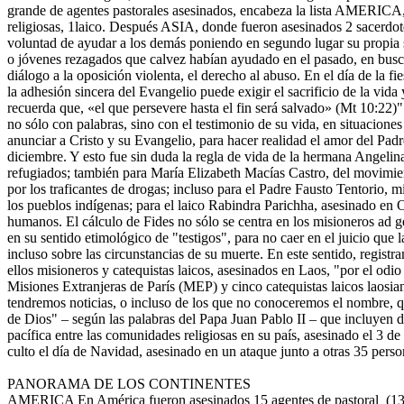
grande de agentes pastorales asesinados, encabeza la lista AMERICA, 
religiosas, 1laico. Después ASIA, donde fueron asesinados 2 sacerdote
voluntad de ayudar a los demás poniendo en segundo lugar su propia s
o jóvenes rezagados que calvez habían ayudado en el pasado, en busca 
diálogo a la oposición violenta, el derecho al abuso. En el día de la f
la adhesión sincera del Evangelio puede exigir el sacrificio de la vid
recuerda que, «el que persevere hasta el fin será salvado» (Mt 10:22
no sólo con palabras, sino con el testimonio de su vida, en situaciones 
anunciar a Cristo y su Evangelio, para hacer realidad el amor del Pad
diciembre. Y esto fue sin duda la regla de vida de la hermana Angelin
refugiados; también para María Elizabeth Macías Castro, del movimie
por los traficantes de drogas; incluso para el Padre Fausto Tentorio, m
los pueblos indígenas; para el laico Rabindra Parichha, asesinado en O
humanos. El cálculo de Fides no sólo se centra en los misioneros ad ge
en su sentido etimológico de "testigos", para no caer en el juicio que l
incluso sobre las circunstancias de su muerte. En este sentido, registr
ellos misioneros y catequistas laicos, asesinados en Laos, "por el odi
Misiones Extranjeras de París (MEP) y cinco catequistas laicos laosian
tendremos noticias, o incluso de los que no conoceremos el nombre, qu
de Dios" – según las palabras del Papa Juan Pablo II – que incluyen d
pacífica entre las comunidades religiosas en su país, asesinado el 3 de
culto el día de Navidad, asesinado en un ataque junto a otras 35 perso
PANORAMA DE LOS CONTINENTES
AMERICA En América fueron asesinados 15 agentes de pastoral (13 sac