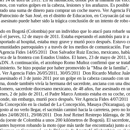
os, con varios golpes en la cabeza, lesiones y los arañazos. Es posible
a retirado una suma de dinero para comprar un coche nuevo. Ver Agencia
l Patrocinio de San José, en el distrito de Educacion, en Coyoacán (al 
asesinato puede haber sido la trágica conclusión de un intento de robo e
nado en Bogotá (Colombia) por un individuo que lo atacó para robarle s
el jueves, 12 de mayo de 2011. Estaba esperando el autobús para ir a 
ransportado al hospital, estaba muy grave y murió poco después. Estuvo
comunidades parroquiales y a través de los medios de comunicación. Fue
Agencia Fides 14/05/2011 Don Salvador Ruiz Enciso, mexicano, había d
rca de la frontera con Estados Unidos. El lunes, 23 de mayo de 2011, la
el ADN. A continuación, el arzobispo Romo Muñoz confirmó que se trata
nisterio. Se hizo popular por haber promovido la "Misa de la familia", d
s. Ver Agencia Fides 26/05/2011, 30/05/2011 Don Ricardo Muñoz Juárez,
asesinado el 3 de junio 2011 por un golpe en la cabeza causado con un 
ctima, donde también vivía la hermana del sacerdote, anciana con una di
ero, sacerdote diocesano mexicano, de 48 años, fue asesinado en un 
ernes, 2 de julio de 2011, el Padre Marco Antonio estaba en su coche, c
, donde, sin embargo, murió poco después. Ver Agencia Fides 4/07/2011
ulada Concepción en la ciudad de La Concepción, Masaya (Nicaragua), q
osto al no verlo llegar, el sacristán caminó hacia la carretera, pero no 
 Fides 24/08/2011, 29/08/2011 Don José Reinel Restrepo Idárraga, de 36
lda (oeste de Colombia a unos 200 kilómetros de Bogotá). El sacerdot
tantes huyeron robando la moto (que más tarde fue encontrada) junto a