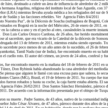
e Isiro, destinado a cubrir un área de influencia de alrededor de 2 mil
a hermana Angelina, religiosa del instituto local de San Agustín, con 
Señor (LRA) mientras llevaba ayuda médica a los refugiados del sur de Su
 sur de Sudán y las facciones rebeldes. Ver Agencia Fides 8/4/2011
cristo Nuestra Paz", de la Diócesis de Soacha (sufragánea de Bogotá, 
sinados en Bogotá en la noche del Miércoles, 26 de enero de 2011, en la
en la cabeza a uno y en el pecho al otro, causándoles la muerte instant
1 Don Luis Carlos Orozco Cardona, de 26 años, fue herido mortalmente
ose al sacerdote, que era vicario de la Catedral de la diócesis de Sons
madrugada del 13 de febrero de 2011, mientras estaba siendo operado. Tr
 sacerdote poco menos de un año antes de lo sucedido, el 26 de febr
yamkottai, Tamil Nadu (sur de India), fue encontrado muerto en su habita
 el cuello roto. El autor del crimen, un joven de 24 años, confesó y fu
s, fue encontrado muerto en la mañana del 18 de febrero de 2011 en u
nez, Don Rybinsk había abandonado la casa alrededor del mediodía el 1
Se piensa que alguien le llamó con una excusa para que saliera, lo secu
s Claros (MG), Brasil, el 19 de febrero de 2011. Su cuerpo fue trasla
los fueron robados y hasta su coche, la caja fuerte estaba abierta. El 
er Agencia Fides 26/02/2011 Don Santos Sánchez Hernández, párroco d
de 2011. De acuerdo con la información presentada por el obispo de Tuxp
ron su muerte . Padre Santos, de 43 años, nativo de la comunidad indíg
eñor Julio César Álvarez, de 47 años, párroco durante dos años de la 
el 14 de abril de 2011. En su habitación, donde por la mañana fue encon