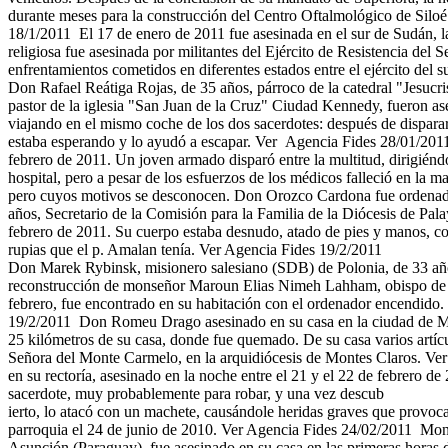
durante meses para la construcción del Centro Oftalmológico de Siloé d
18/1/2011 El 17 de enero de 2011 fue asesinada en el sur de Sudán, l
religiosa fue asesinada por militantes del Ejército de Resistencia del 
enfrentamientos cometidos en diferentes estados entre el ejército del
Don Rafael Reátiga Rojas, de 35 años, párroco de la catedral "Jesu
pastor de la iglesia "San Juan de la Cruz" Ciudad Kennedy, fueron ase
viajando en el mismo coche de los dos sacerdotes: después de disparar 
estaba esperando y lo ayudó a escapar. Ver Agencia Fides 28/01/201
febrero de 2011. Un joven armado disparó entre la multitud, dirigiénd
hospital, pero a pesar de los esfuerzos de los médicos falleció en la 
pero cuyos motivos se desconocen. Don Orozco Cardona fue ordenado
años, Secretario de la Comisión para la Familia de la Diócesis de Pala
febrero de 2011. Su cuerpo estaba desnudo, atado de pies y manos, con
rupias que el p. Amalan tenía. Ver Agencia Fides 19/2/2011
Don Marek Rybinsk, misionero salesiano (SDB) de Polonia, de 33 año
reconstrucción de monseñor Maroun Elias Nimeh Lahham, obispo de Tú
febrero, fue encontrado en su habitación con el ordenador encendido. 
19/2/2011 Don Romeu Drago asesinado en su casa en la ciudad de Monte
25 kilómetros de su casa, donde fue quemado. De su casa varios artícu
Señora del Monte Carmelo, en la arquidiócesis de Montes Claros. V
en su rectoría, asesinado en la noche entre el 21 y el 22 de febrero 
sacerdote, muy probablemente para robar, y una vez descub
ierto, lo atacó con un machete, causándole heridas graves que provoca
parroquia el 24 de junio de 2010. Ver Agencia Fides 24/02/2011 Mons
Asunción (Paraguay), fue asesinado en su casa en las primeras horas d