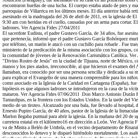
encontraron huellas de una lucha. El cuerpo estaba atado de pies y man
parroquias de Villarrica en los últimos meses. El día anterior habí
asesinado en la madrugada del 26 de abril de 2011, en la iglesia de E
9:30 am con heridas en el cuello, causadas por un arma para cortar. El 
ladrones. Ver Agencia Fides 27/04/2011
El sacerdote Eudista, el padre Gustavo García, de 34 años, fue asesi
que pertenecía, informó que el padre Gustavo García Bohórquez murió 
por teléfono, un matón le atacó con un cuchillo para robarle . Fue t
ministerio de la predicación de la misma asociación con los grupos, 
la comunidad de jóvenes de la Renovación Carismática Católica. Ver 
"Divino Rostro de Jesús" en la ciudad de Tijuana, norte de México, ce
manos y los pies atados, irreconocible, al que hicieron el examen d
llamaban, era conocido por ser una persona sencilla y dedicada a su mi
para explicar el Evangelio de una manera comprensible para los niño
como asociado en la Iglesia de la Caridad en Cartagena (España), fue 
hipótesis es que algunos ladrones se introdujeron en la casa de la ví
mataron. Ver Agencia Fides 07/06/2011 Don Marco Antonio Durán Rom
Tamaulipas, en la frontera con los Estados Unidos. En la tarde del Vi
medio de un tiroteo. Alcanzado por una bala, fue llevado al hospital
Ernesto Pupiro García, de 40 años, pastor de la Iglesia de la Inmac
Marlon llegaba puntual para abrir la iglesia. En la mañana del 20 de ag
carretera estatal en el kilómetro16 en dirección a León. Ver Agencia
va de Mistra a Belén de Umbría, en el vecino departamento de Risara
desconocidos lo detuvo y le disparó hiriéndolo mortalmente. Los asal