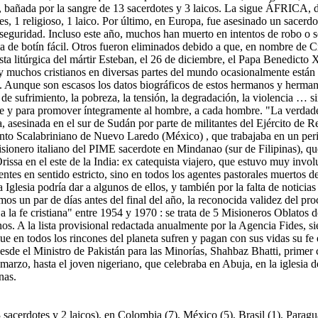
bañada por la sangre de 13 sacerdotes y 3 laicos. La sigue ÁFRICA, do
s, 1 religioso, 1 laico. Por último, en Europa, fue asesinado un sacerd
eguridad. Incluso este año, muchos han muerto en intentos de robo o s
de botín fácil. Otros fueron eliminados debido a que, en nombre de Cri
iesta litúrgica del mártir Esteban, el 26 de diciembre, el Papa Benedict
a y muchos cristianos en diversas partes del mundo ocasionalmente están
)". Aunque son escasos los datos biográficos de estos hermanos y herman
de sufrimiento, la pobreza, la tensión, la degradación, la violencia … si
re y para promover íntegramente al hombre, a cada hombre. "La verdader
a, asesinada en el sur de Sudán por parte de militantes del Ejército de
nto Scalabriniano de Nuevo Laredo (México) , que trabajaba en un peri
isionero italiano del PIME sacerdote en Mindanao (sur de Filipinas), que 
rissa en el este de la India: ex catequista viajero, que estuvo muy inv
ntes en sentido estricto, sino en todos los agentes pastorales muertos 
a Iglesia podría dar a algunos de ellos, y también por la falta de notici
amos un par de días antes del final del año, la reconocida validez del pro
o a la fe cristiana" entre 1954 y 1970 : se trata de 5 Misioneros Oblat
os. A la lista provisional redactada anualmente por la Agencia Fides, si
e en todos los rincones del planeta sufren y pagan con sus vidas su fe 
esde el Ministro de Pakistán para las Minorías, Shahbaz Bhatti, primer
 marzo, hasta el joven nigeriano, que celebraba en Abuja, en la iglesia d
nas.
erdotes y 2 laicos), en Colombia (7), México (5), Brasil (1), Paragu