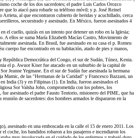
ismo coche de los dos sacerdotes; el padre Luis Carlos Orozco
e que lo atacó para robarle su teléfono móvil; y p. José Reinel
 Arrieta, al que encontraron cubierto de heridas y acuchillado, cerca
guerrilleros, secuestrado y asesinado. En México, fueron asesinados 4
n el cuello, quizás en un intento por detener un robo en la Iglesia;
do. A ellos se suma María Elizabeth Macías Castro, Movimiento de
utalmente asesinada. En Brasil, fue asesinado en su casa el p. Romeu
u cuerpo fue encontrado en su habitación, atado de pies y manos,
2) y República Democrática del Congo, el sur de Sudán, Túnez, Kenia.
a el p. Awuor Kiser fue atacado en un suburbio de la capital de
a Sor Jeanne Yegmane. En el sur de Sudán fue asesinada la hermana
cija Mamic, de las "Hermanas de la Caridad" y Francesco Bazzani, un
en India (3) y en Filipinas (1). En India, fueron asesinados el
ligiosa Sor Valsha John, comprometida con los pobres, los
as, fue asesinado el padre Fausto Tentorio, misionero del PIME, que ha
na reunión de sacerdotes: dos hombres armados le dispararon en la
), asesinado en una emboscada en la calle el 15 de enero 2011. Los
el coche, los bandidos robaron a los pasajeros e incendiaron los
staba muy involucrada en el cuidado de los enfermos y trabajó duro