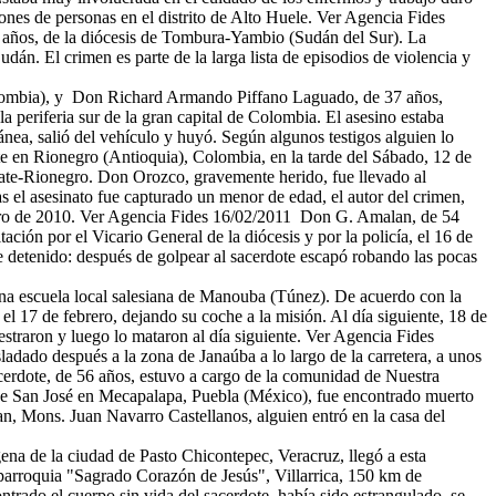
lones de personas en el distrito de Alto Huele. Ver Agencia Fides
37 años, de la diócesis de Tombura-Yambio (Sudán del Sur). La
dán. El crimen es parte de la larga lista de episodios de violencia y
Colombia), y Don Richard Armando Piffano Laguado, de 37 años,
 periferia sur de la gran capital de Colombia. El asesino estaba
ánea, salió del vehículo y huyó. Según algunos testigos alguien lo
 en Rionegro (Antioquia), Colombia, en la tarde del Sábado, 12 de
onate-Rionegro. Don Orozco, gravemente herido, fue llevado al
as el asesinato fue capturado un menor de edad, el autor del crimen,
ero de 2010. Ver Agencia Fides 16/02/2011 Don G. Amalan, de 54
ción por el Vicario General de la diócesis y por la policía, el 16 de
e detenido: después de golpear al sacerdote escapó robando las pocas
na escuela local salesiana de Manouba (Túnez). De acuerdo con la
7 de febrero, dejando su coche a la misión. Al día siguiente, 18 de
estraron y luego lo mataron al día siguiente. Ver Agencia Fides
dado después a la zona de Janaúba a lo largo de la carretera, a unos
sacerdote, de 56 años, estuvo a cargo de la comunidad de Nuestra
e San José en Mecapalapa, Puebla (México), fue encontrado muerto
an, Mons. Juan Navarro Castellanos, alguien entró en la casa del
ena de la ciudad de Pasto Chicontepec, Veracruz, llegó a esta
parroquia "Sagrado Corazón de Jesús", Villarrica, 150 km de
trado el cuerpo sin vida del sacerdote, había sido estrangulado, se