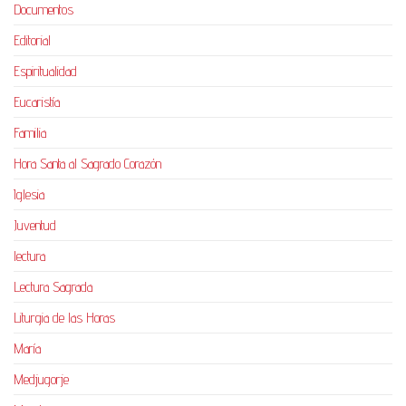
Documentos
Editorial
Espiritualidad
Eucaristía
Familia
Hora Santa al Sagrado Corazón
Iglesia
Juventud
lectura
Lectura Sagrada
Liturgia de las Horas
María
Medjugorje