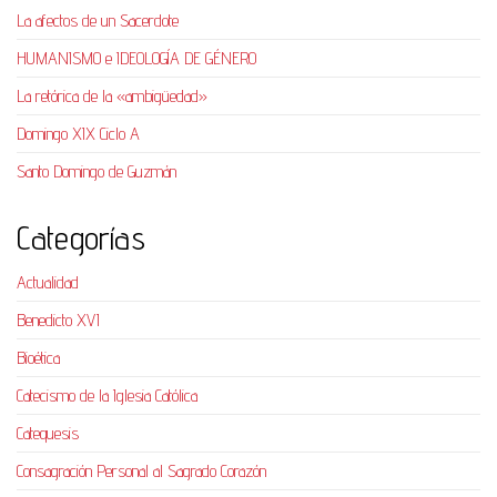
La afectos de un Sacerdote
HUMANISMO e IDEOLOGÍA DE GÉNERO
La retórica de la «ambigüedad»
Domingo XIX Ciclo A
Santo Domingo de Guzmán
Categorías
Actualidad
Benedicto XVI
Bioética
Catecismo de la Iglesia Católica
Catequesis
Consagración Personal al Sagrado Corazón