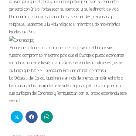
ocasión para que el clero y los consagrados renueven su encuentro
personal con Cristo, fortalezcan su identidad y su testimonio de vida.
Participarán del Congreso sacerdotes, seminaristas, religiosos y
religiosas, aspirantes a la vida religiosa y miembros de movimientos
laicales de Perú.
"Animamos a todos los miembros de la Iglesia en el Perú a vivir
nuestro compromiso misionero para que el Evangelio pueda extenderse
en todo el mundo a través de nuestros sacerdotes y religiosas", es la
invitación que hace el Episcopado Peruano en nota de prensa.
La Diócesis del Callao, igualmente en nota de prensa, también exhorta a
los consagrados, aspirantes a la vida religiosa y al clero en general a
que participen del Congreso y "enriquezcan con su propia experiencia este
evento".