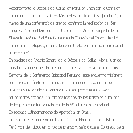
Recientemente la Diócesis del Callao, en Perú, en unión con la Comisión
Episcopal del Clero y las Obras Misionales Pontificias (OMP) en Perú, a
través de una conferencia de prensa, confirmó la realización del 3er
Congreso Nacional Misionero del Clero y de la Vida Consagrada de Perú.
El evento será del 2 al 5 de febrero en la Diócesis del Callao y tendrá
como tema "Testigos y anunciadores de Cristo, en comunión, para que el
mundo crea".
En palabras del Vicario General de la Diócesis del Callao, Mons. Juan de
Dios Rojas -quien fue citado en nota de prensa del Sistema Informativo
Semanal de la Conferencia Episcopal Peruana- este encuentro misionero
ocurrirá con la finalidad de impulsar la dimensión misionera en los
miembros de la vida consagrada y el clero para que ellos sean
anunciadores creíbles y auténticos testigos de Jesucristo en el mundo
de hoy, tal como fue la invitación de la 5ª Conferencia General del
Episcopado Latinoamericano de Aparecida, en Brasil.
Por su parte, el padre Víctor Livori, Director Nacional de las OMP en
Perú -también citado en la nota de prensa -, señaló que el Congreso será