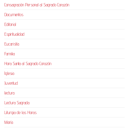
Consagración Personal al Sagrado Corazón
Documentos
Editorial
Espiritualidad
Eucaristía
Familia
Hora Santa al Sagrado Corazón
Iglesia
Juventud
lectura
Lectura Sagrada
Liturgia de las Horas
María