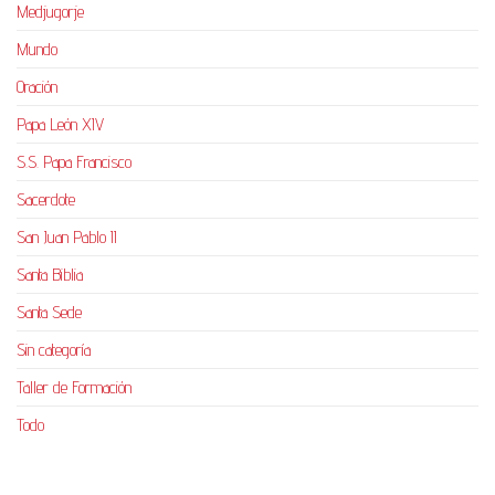
Medjugorje
Mundo
Oración
Papa León XIV
S.S. Papa Francisco
Sacerdote
San Juan Pablo II
Santa Biblia
Santa Sede
Sin categoría
Taller de Formación
Todo